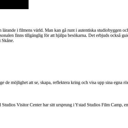
ch lärande i filmens värld. Man kan gå runt i autentiska studiobyggen och
onalen finns tillgänglig för att hjälpa besökarna. Det erbjuds också g
i Skåne.
 de möjlighet att se, skapa, reflektera kring och visa upp sina egna rörl
udios Visitor Center har sitt ursprung i Ystad Studios Film Camp, en 