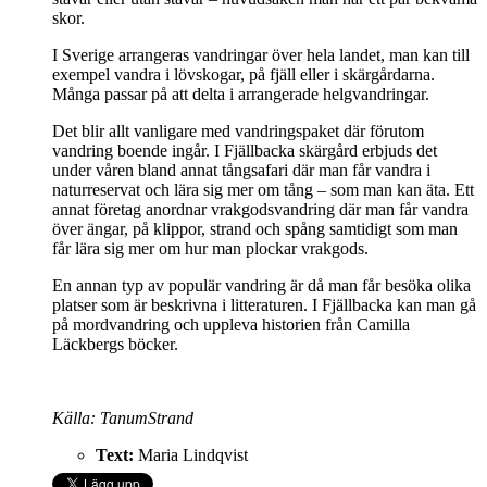
skor.
I Sverige arrangeras vandringar över hela landet, man kan till
exempel vandra i lövskogar, på fjäll eller i skärgårdarna.
Många passar på att delta i arrangerade helgvandringar.
Det blir allt vanligare med vandringspaket där förutom
vandring boende ingår. I Fjällbacka skärgård erbjuds det
under våren bland annat tångsafari där man får vandra i
naturreservat och lära sig mer om tång – som man kan äta. Ett
annat företag anordnar vrakgodsvandring där man får vandra
över ängar, på klippor, strand och spång samtidigt som man
får lära sig mer om hur man plockar vrakgods.
En annan typ av populär vandring är då man får besöka olika
platser som är beskrivna i litteraturen. I Fjällbacka kan man gå
på mordvandring och uppleva historien från Camilla
Läckbergs böcker.
Källa: TanumStrand
Text:
Maria Lindqvist