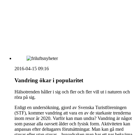
vecka 20 2026
HOUSE OF PEOPLE söker MICE säljare och
Bokning & Säljkoordinator
RSS
Prenumerera på nyhetsbrevet
2016-04-15 09:16
Vandring ökar i popularitet
Hälsotrenden håller i sig och fler och fler vill ut i naturen och
röra på sig.
Enligt en undersökning, gjord av Svenska Turistföreningen
(STF), kommer vandring att vara en av de starkaste trenderna
inom resor år 2020. Varför kan man undra? Vandring är något
som passar alla oavsett ålder och fysisk form. Aktiviteten kan
anpassas efter deltagares förutsättningar. Man kan gå med
stavar eller utan stavar – huvudsaken man har ett par bekväma