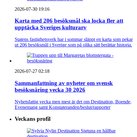
2026-07-30 19:16
Karta med 206 besöksmål ska locka fler att
upptäcka Sveriges kulturarv
Statens fastighetsverk har i sommar släppt en karta som pekar
ut 206 besöksmål i Sverige som på olika sätt berättar historia.
2026-07-27 02:18
Sammanfattning av nyheter om svensk
besöksnäring vecka 30 2026
Nyhetsfattig vecka men mest är det om Destination, Boende,
Evenemang samt Konstateranden/beslut/rapporter
Veckans profil