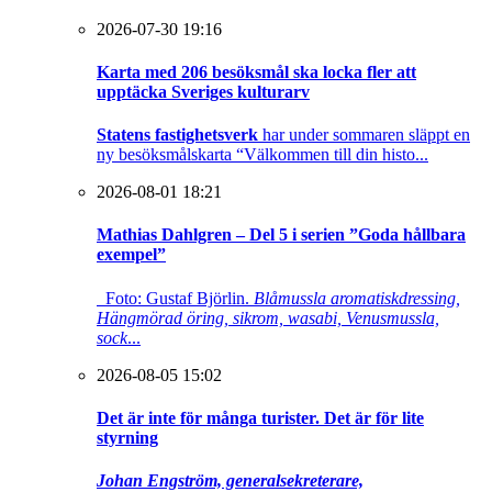
2026-07-30 19:16
Karta med 206 besöksmål ska locka fler att
upptäcka Sveriges kulturarv
Statens fastighetsverk
har under sommaren släppt en
ny besöksmålskarta “Välkommen till din histo...
2026-08-01 18:21
Mathias Dahlgren – Del 5 i serien ”Goda hållbara
exempel”
Foto: Gustaf Björlin.
Blåmussla aromatiskdressing,
Hängmörad öring, sikrom, wasabi, Venusmussla,
sock
...
2026-08-05 15:02
Det är inte för många turister. Det är för lite
styrning
Johan Engström, generalsekreterare,