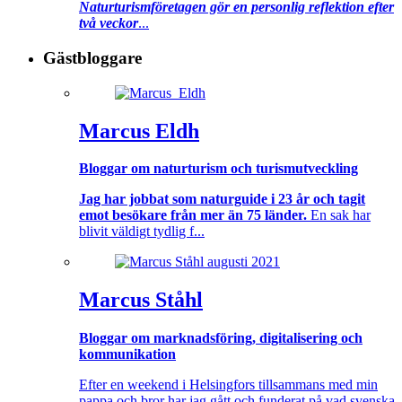
Naturturismföretagen gör en personlig reflektion efter
två veckor
...
Gästbloggare
Marcus Eldh
Bloggar om naturturism och turismutveckling
Jag har jobbat som naturguide i 23 år och tagit
emot besökare från mer än 75 länder.
En sak har
blivit väldigt tydlig f...
Marcus Ståhl
Bloggar om marknadsföring, digitalisering och
kommunikation
Efter en weekend i Helsingfors tillsammans med min
pappa och bror har jag gått och funderat på vad svenska