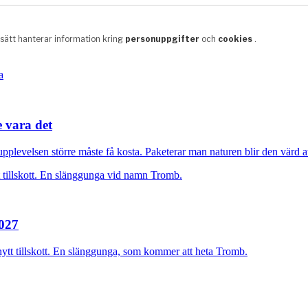
e vara det
plevelsen större måste få kosta. Paketerar man naturen blir den värd at
2027
nytt tillskott. En slänggunga, som kommer att heta Tromb.