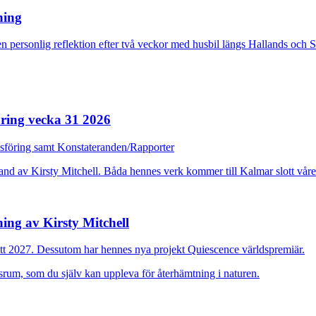
rning
n personlig reflektion efter två veckor med husbil längs Hallands och 
ring vecka 31 2026
dsföring samt Konstateranden/Rapporter
ing av Kirsty Mitchell
ott 2027. Dessutom har hennes nya projekt Quiescence världspremiär.