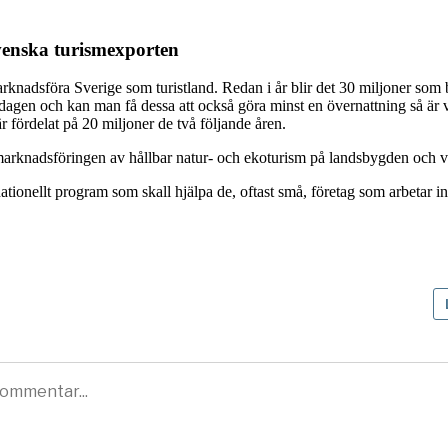
svenska turismexporten
arknadsföra Sverige som turistland. Redan i år blir det 30 miljoner som bl
 dagen och kan man få dessa att också göra minst en övernattning så ä
 fördelat på 20 miljoner de två följande åren.
a marknadsföringen av hållbar natur- och ekoturism på landsbygden och v
ionellt program som skall hjälpa de, oftast små, företag som arbetar in