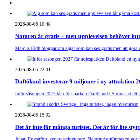
2026-08-06 10:48
Naturen är gratis – men upplevelsen behöver int
Marcus Eldh bloggar om älgar som kan ses gratis men att göra up
2026-08-05 22:01
Daftöland investerar 9 miljoner i ny attraktion 
Inför säsongen 2027 får nöjesparken Daftöland i Strömstad ett 
2026-08-05 15:02
Det är inte för många turister. Det är för lite sty
Johan Engström, generalsekreterare, Naturturismföretagen gör e