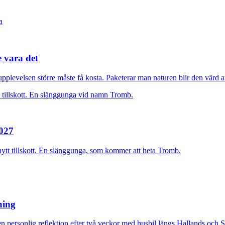
e vara det
plevelsen större måste få kosta. Paketerar man naturen blir den värd at
2027
nytt tillskott. En slänggunga, som kommer att heta Tromb.
rning
n personlig reflektion efter två veckor med husbil längs Hallands och 