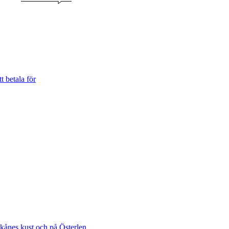
t betala för
Skånes kust och på Österlen