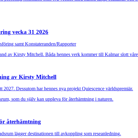
ring vecka 31 2026
dsföring samt Konstateranden/Rapporter
ing av Kirsty Mitchell
ott 2027. Dessutom har hennes nya projekt Quiescence världspremiär.
för återhämtning
adsrum lägger destinationen till avkoppling som reseanledning.