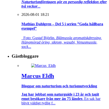
Naturturismföretagen gör en personlig reflektion efter
två veckor
...
2026-08-01 18:21
Mathias Dahlgren – Del 5 i serien ”Goda hållbara
exempel”
Foto: Gustaf Björlin.
Blåmussla aromatiskdressing,
Hängmörad öring, sikrom, wasabi, Venusmussla,
sock
...
Gästbloggare
Marcus Eldh
Bloggar om naturturism och turismutveckling
Jag har jobbat som naturguide i 23 år och tagit
emot besökare från mer än 75 länder.
En sak har
blivit väldigt tydlig f...