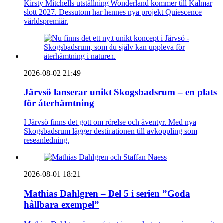
Kirsty Mitchells utställning Wonderland kommer till Kalmar
slott 2027. Dessutom har hennes nya projekt Quiescence
världspremiär.
2026-08-02 21:49
Järvsö lanserar unikt Skogsbadsrum – en plats
för återhämtning
I Järvsö finns det gott om rörelse och äventyr. Med nya
Skogsbadsrum lägger destinationen till avkoppling som
reseanledning.
2026-08-01 18:21
Mathias Dahlgren – Del 5 i serien ”Goda
hållbara exempel”