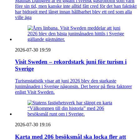
Mathias Dahlgren är en gigant i svensk gastronomi som varit
före sin tid, men kanske inte alltid fått cred för det han faktiskt
har bidragit med långt innan hållbarhet blev ett ord som alla
ville äga
2026-07-30 19:59
Visit Sweden – rekordstark juni för turism i
Sverige
Turismstatistik visar att juni 2026 blev den starkaste
junimånaden i Sverige någonsin. Det beror på flera faktorer
enligt Visit Sweden.
2026-07-30 19:16
Karta med 206 besöksmål ska locka fler att