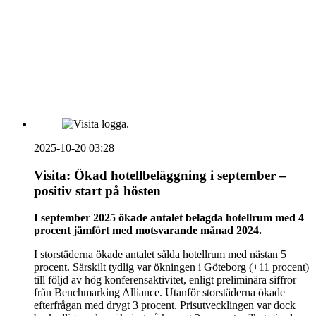
HOUSE OF PEOPLE söker MICE säljare och
Bokning & Säljkoordinator
RSS
Prenumerera på nyhetsbrevet
2025-10-20 03:28
Visita: Ökad hotellbeläggning i september –
positiv start på hösten
I september 2025 ökade antalet belagda hotellrum med 4
procent jämfört med motsvarande månad 2024.
I storstäderna ökade antalet sålda hotellrum med nästan 5
procent. Särskilt tydlig var ökningen i Göteborg (+11 procent)
till följd av hög konferensaktivitet, enligt preliminära siffror
från Benchmarking Alliance. Utanför storstäderna ökade
efterfrågan med drygt 3 procent. Prisutvecklingen var dock