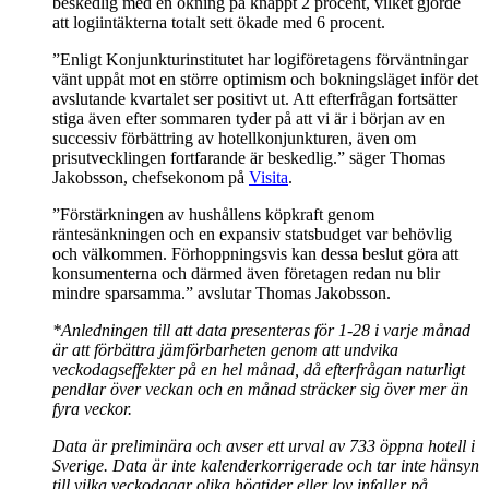
beskedlig med en ökning på knappt 2 procent, vilket gjorde
att logiintäkterna totalt sett ökade med 6 procent.
”Enligt Konjunkturinstitutet har logiföretagens förväntningar
vänt uppåt mot en större optimism och bokningsläget inför det
avslutande kvartalet ser positivt ut. Att efterfrågan fortsätter
stiga även efter sommaren tyder på att vi är i början av en
successiv förbättring av hotellkonjunkturen, även om
prisutvecklingen fortfarande är beskedlig.” säger Thomas
Jakobsson, chefsekonom på
Visita
.
”Förstärkningen av hushållens köpkraft genom
räntesänkningen och en expansiv statsbudget var behövlig
och välkommen. Förhoppningsvis kan dessa beslut göra att
konsumenterna och därmed även företagen redan nu blir
mindre sparsamma.” avslutar Thomas Jakobsson.
*Anledningen till att data presenteras för 1-28 i varje månad
är att förbättra jämförbarheten genom att undvika
veckodagseffekter på en hel månad, då efterfrågan naturligt
pendlar över veckan och en månad sträcker sig över mer än
fyra veckor.
Data är preliminära och avser ett urval av 733 öppna hotell i
Sverige. Data är inte kalenderkorrigerade och tar inte hänsyn
till vilka veckodagar olika högtider eller lov infaller på.