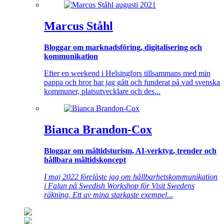
Marcus Ståhl
Bloggar om marknadsföring, digitalisering och
kommunikation
Efter en weekend i Helsingfors tillsammans med min
pappa och bror har jag gått och funderat på vad svenska
kommuner, platsutvecklare och des...
Bianca Brandon-Cox
Bloggar om måltidsturism, AI-verktyg, trender och
hållbara måltidskoncept
I maj 2022 föreläste jag om hållbarhetskommunikation
i Falun på Swedish Workshop för Visit Swedens
räkning. Ett av mina starkaste exempel
...