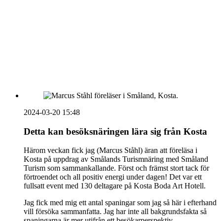
vecka 20 2026
HOUSE OF PEOPLE söker MICE säljare och
Bokning & Säljkoordinator
RSS
Prenumerera på nyhetsbrevet
2024-03-20 15:48
Detta kan besöksnäringen lära sig från Kosta
Härom veckan fick jag (Marcus Ståhl) äran att föreläsa i
Kosta på uppdrag av Smålands Turismnäring med Småland
Turism som sammankallande. Först och främst stort tack för
förtroendet och all positiv energi under dagen! Det var ett
fullsatt event med 130 deltagare på Kosta Boda Art Hotell.
Jag fick med mig ett antal spaningar som jag så här i efterhand
vill försöka sammanfatta. Jag har inte all bakgrundsfakta så
spaningarna är mer utifrån ett besökarperspektiv.