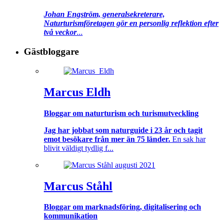
Johan Engström, generalsekreterare,
Naturturismföretagen gör en personlig reflektion efter
två veckor
...
Gästbloggare
Marcus Eldh
Bloggar om naturturism och turismutveckling
Jag har jobbat som naturguide i 23 år och tagit
emot besökare från mer än 75 länder.
En sak har
blivit väldigt tydlig f...
Marcus Ståhl
Bloggar om marknadsföring, digitalisering och
kommunikation