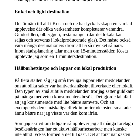
Enkel och tight destination
Det är nära till allt i Kosta och de har lyckats skapa en samlad
upplevelse där olika verksamheter kompletterar varandra.
Gindestilleri, ölbryggeri, restauranger (där det lokala kan
säljas och serveras i lokalproducerade glas). Det måste också
vara många destinationers dröm att ha så mycket så nära.
Inom stadsplanering talar man om 15-minutersstäder, Kosta
upplevde jag som en 1-minutersdestination.
Hållbarhetsinspo och lappar om lokal produktion
På flera ställen såg jag små trevliga lappar eller meddelanden
om att olika saker var hantverksmässigt tillverkade eller lokalt.
Den typen av små subtila meddelanden tror jag sätter guldkant
på många medvetna konsumenters besök. Det gjorde iallafall
att jag konsumerade med lite bättre samvete. Och att
exempelvis den småskaliga direktimporterade osten smakade
ännu bättre när jag visste var den kom ifrån.
Som jag skrivit om tidigare så upplever jag att många företag i
besöksnäringen har ett aktivt hållbarhetsarbete men kanske
inte alltid lyckas förmedla det till gäst. Det är först när gästen