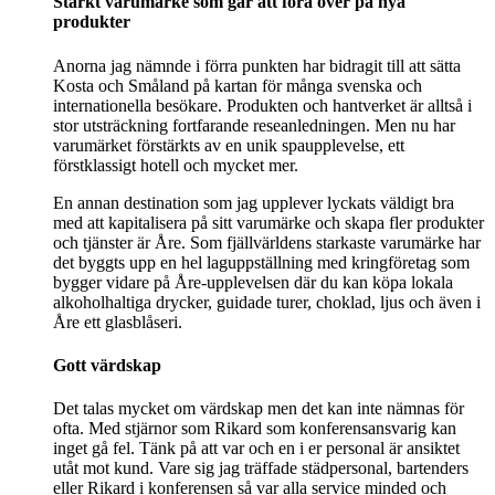
Starkt varumärke som går att föra över på nya
produkter
Anorna jag nämnde i förra punkten har bidragit till att sätta
Kosta och Småland på kartan för många svenska och
internationella besökare. Produkten och hantverket är alltså i
stor utsträckning fortfarande reseanledningen. Men nu har
varumärket förstärkts av en unik spaupplevelse, ett
förstklassigt hotell och mycket mer.
En annan destination som jag upplever lyckats väldigt bra
med att kapitalisera på sitt varumärke och skapa fler produkter
och tjänster är Åre. Som fjällvärldens starkaste varumärke har
det byggts upp en hel laguppställning med kringföretag som
bygger vidare på Åre-upplevelsen där du kan köpa lokala
alkoholhaltiga drycker, guidade turer, choklad, ljus och även i
Åre ett glasblåseri.
Gott värdskap
Det talas mycket om värdskap men det kan inte nämnas för
ofta. Med stjärnor som Rikard som konferensansvarig kan
inget gå fel. Tänk på att var och en i er personal är ansiktet
utåt mot kund. Vare sig jag träffade städpersonal, bartenders
eller Rikard i konferensen så var alla service minded och