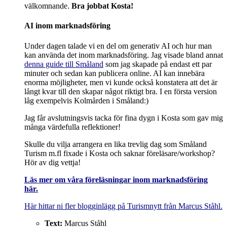
välkomnande.
Bra jobbat Kosta!
AI inom marknadsföring
Under dagen talade vi en del om generativ AI och hur man
kan använda det inom marknadsföring. Jag visade bland annat
denna guide till Småland
som jag skapade på endast ett par
minuter och sedan kan publicera online. AI kan innebära
enorma möjligheter, men vi kunde också konstatera att det är
långt kvar till den skapar något riktigt bra. I en första version
låg exempelvis Kolmården i Småland:)
Jag får avslutningsvis tacka för fina dygn i Kosta som gav mig
många värdefulla reflektioner!
Skulle du vilja arrangera en lika trevlig dag som Småland
Turism m.fl fixade i Kosta och saknar föreläsare/workshop?
Hör av dig vettja!
Läs mer om våra föreläsningar inom marknadsföring
här.
Här hittar ni fler blogginlägg på Turismnytt från Marcus Ståhl.
Text:
Marcus Ståhl