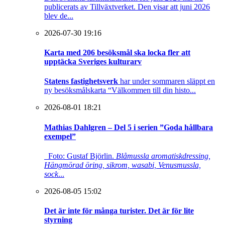
publicerats av Tillväxtverket. Den visar att juni 2026
blev de...
2026-07-30 19:16
Karta med 206 besöksmål ska locka fler att
upptäcka Sveriges kulturarv
Statens fastighetsverk
har under sommaren släppt en
ny besöksmålskarta “Välkommen till din histo...
2026-08-01 18:21
Mathias Dahlgren – Del 5 i serien ”Goda hållbara
exempel”
Foto: Gustaf Björlin.
Blåmussla aromatiskdressing,
Hängmörad öring, sikrom, wasabi, Venusmussla,
sock
...
2026-08-05 15:02
Det är inte för många turister. Det är för lite
styrning