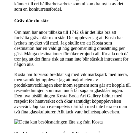
känner till ert hållbarhetsarbete som ni kan dra nytta av det
som en konkurrensfördel.
Gräv där du står
Om man har anor tillbaka till 1742 så är det lika bra att
fortsätta gräva där man står. Det upplever jag att Kosta har
lyckats mycket väl med. Jag skulle tro att Kosta som
destination har en väldigt hög genomsnittlig omsättning per
gäst. Många destinationer försöker erbjuda allt för alla och då
tror jag att det finns risk att man inte blir särskilt intressant för
någon alls.
Kosta har förvisso breddat sig med vildmarkspark med mera,
men samtidigt upplever jag att majoriteten av
produktutvecklingen sker inom segment som går att koppla till
reseanledningen som man ändå får säga är glasblåsningen.
Den nya utställningen Kosta Boda Art Gallery bidrar med
respekt för hantverket och ökar samtidigt köpupplevelsen
avsevärt. Jag kom exempelvis därifrån med inte bara en utan
två fina glasskulpturer. Allt tack vare helhetsupplevelsen.