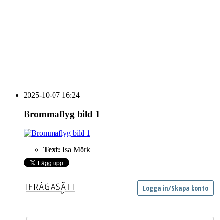
vecka 20 2026
HOUSE OF PEOPLE söker MICE säljare och
Bokning & Säljkoordinator
RSS
Prenumerera på nyhetsbrevet
2025-10-07 16:24
Brommaflyg bild 1
Text:
Isa Mörk