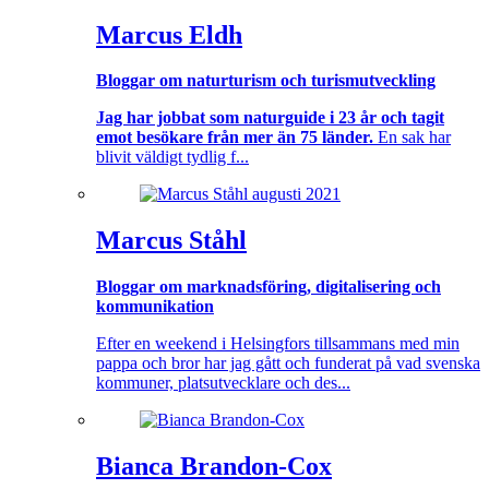
Marcus Eldh
Bloggar om naturturism och turismutveckling
Jag har jobbat som naturguide i 23 år och tagit
emot besökare från mer än 75 länder.
En sak har
blivit väldigt tydlig f...
Marcus Ståhl
Bloggar om marknadsföring, digitalisering och
kommunikation
Efter en weekend i Helsingfors tillsammans med min
pappa och bror har jag gått och funderat på vad svenska
kommuner, platsutvecklare och des...
Bianca Brandon-Cox