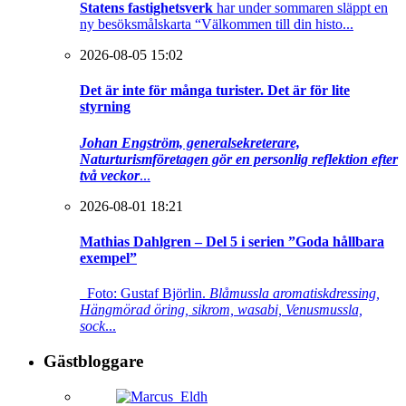
Statens fastighetsverk
har under sommaren släppt en
ny besöksmålskarta “Välkommen till din histo...
2026-08-05 15:02
Det är inte för många turister. Det är för lite
styrning
Johan Engström, generalsekreterare,
Naturturismföretagen gör en personlig reflektion efter
två veckor
...
2026-08-01 18:21
Mathias Dahlgren – Del 5 i serien ”Goda hållbara
exempel”
Foto: Gustaf Björlin.
Blåmussla aromatiskdressing,
Hängmörad öring, sikrom, wasabi, Venusmussla,
sock
...
Gästbloggare