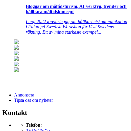
Bloggar om måltidsturism, AI-verktyg, trender och
hållbara måltidskoncept
I maj 2022 föreläste jag om hållbarhetskommunikation
i Falun på Swedish Workshop för Visit Swedens
räkning. Ett av mina starkaste exempel
...
Annonsera
Tipsa oss om nyheter
Kontakt
Telefon:
070-9779252