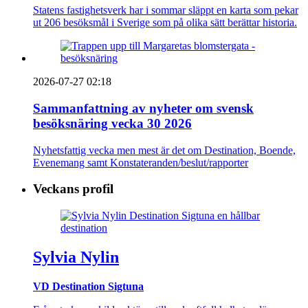
Statens fastighetsverk har i sommar släppt en karta som pekar
ut 206 besöksmål i Sverige som på olika sätt berättar historia.
2026-07-27 02:18
Sammanfattning av nyheter om svensk
besöksnäring vecka 30 2026
Nyhetsfattig vecka men mest är det om Destination, Boende,
Evenemang samt Konstateranden/beslut/rapporter
Veckans profil
Sylvia Nylin
VD Destination Sigtuna