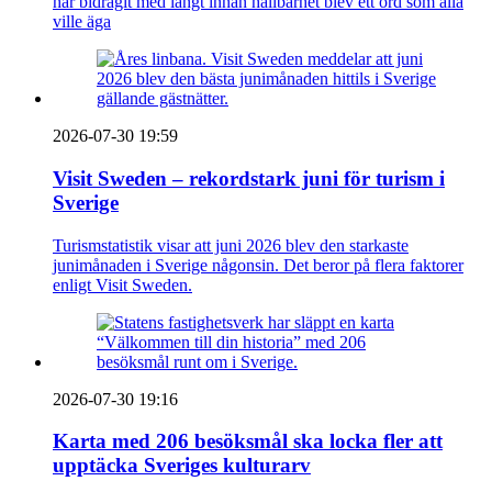
har bidragit med långt innan hållbarhet blev ett ord som alla
ville äga
2026-07-30 19:59
Visit Sweden – rekordstark juni för turism i
Sverige
Turismstatistik visar att juni 2026 blev den starkaste
junimånaden i Sverige någonsin. Det beror på flera faktorer
enligt Visit Sweden.
2026-07-30 19:16
Karta med 206 besöksmål ska locka fler att
upptäcka Sveriges kulturarv