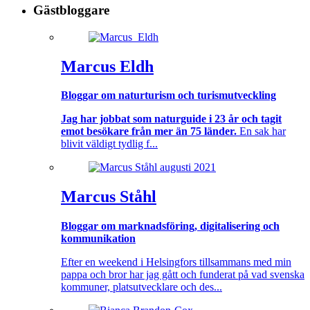
Gästbloggare
Marcus Eldh
Bloggar om naturturism och turismutveckling
Jag har jobbat som naturguide i 23 år och tagit
emot besökare från mer än 75 länder.
En sak har
blivit väldigt tydlig f...
Marcus Ståhl
Bloggar om marknadsföring, digitalisering och
kommunikation
Efter en weekend i Helsingfors tillsammans med min
pappa och bror har jag gått och funderat på vad svenska
kommuner, platsutvecklare och des...