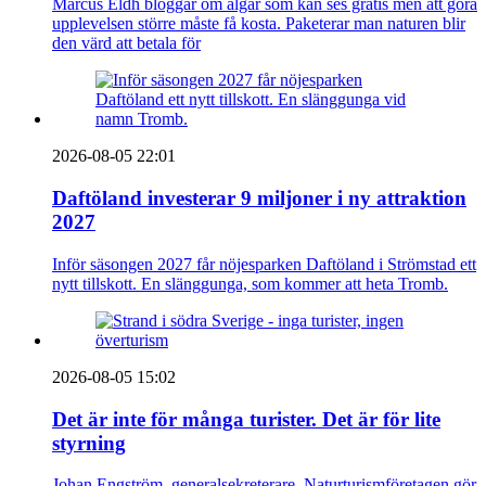
Marcus Eldh bloggar om älgar som kan ses gratis men att göra
upplevelsen större måste få kosta. Paketerar man naturen blir
den värd att betala för
2026-08-05 22:01
Daftöland investerar 9 miljoner i ny attraktion
2027
Inför säsongen 2027 får nöjesparken Daftöland i Strömstad ett
nytt tillskott. En slänggunga, som kommer att heta Tromb.
2026-08-05 15:02
Det är inte för många turister. Det är för lite
styrning
Johan Engström, generalsekreterare, Naturturismföretagen gör