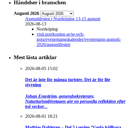
Händelser i branschen
Augusti 2026
Augustifesten i Norrköping 13-15 augusti
2026-08-13
Norrköping
visit.norrkoping.se/se-och-
gora/evenemangskalender/evenemang-augusti-
2026/augustifesten
Mest lästa artiklar
2026-08-05 15:02
Det är inte för många turister. Det är för lite
styrning
Johan Engström, generalsekreterare,
Naturturismföretagen gör en personlig reflektion efter
två veckor
...
2026-08-01 18:21
Mathias Dahlgren – Del 5 i serien ”Goda hållbara