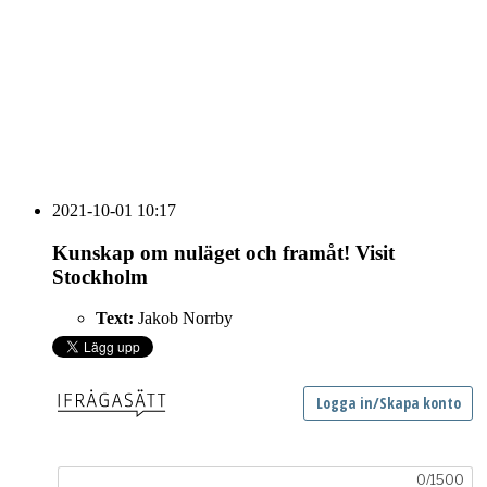
vecka 20 2026
HOUSE OF PEOPLE söker MICE säljare och
Bokning & Säljkoordinator
RSS
Prenumerera på nyhetsbrevet
2021-10-01 10:17
Kunskap om nuläget och framåt! Visit
Stockholm
Text:
Jakob Norrby