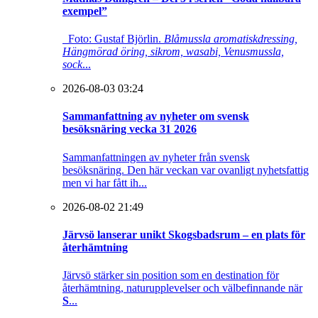
exempel”
Foto: Gustaf Björlin.
Blåmussla aromatiskdressing,
Hängmörad öring, sikrom, wasabi, Venusmussla,
sock
...
2026-08-03 03:24
Sammanfattning av nyheter om svensk
besöksnäring vecka 31 2026
Sammanfattningen av nyheter från svensk
besöksnäring. Den här veckan var ovanligt nyhetsfattig
men vi har fått ih...
2026-08-02 21:49
Järvsö lanserar unikt Skogsbadsrum – en plats för
återhämtning
Järvsö stärker sin position som en destination för
återhämtning, naturupplevelser och välbefinnande när
S
...