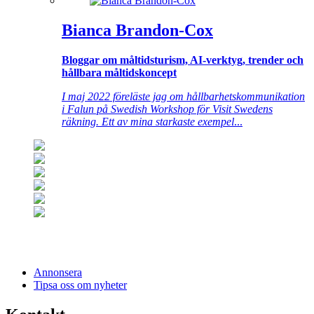
Bianca Brandon-Cox
Bloggar om måltidsturism, AI-verktyg, trender och
hållbara måltidskoncept
I maj 2022 föreläste jag om hållbarhetskommunikation
i Falun på Swedish Workshop för Visit Swedens
räkning. Ett av mina starkaste exempel
...
Annonsera
Tipsa oss om nyheter