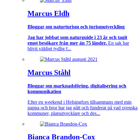
Marcus Eldh
Bloggar om naturturism och turismutveckling
Jag har jobbat som naturguide i 23 år och tagit
emot besökare från mer än 75 länder.
En sak har
blivit väldigt tydlig f...
Marcus Ståhl
Bloggar om marknadsföring, digitalisering och
kommunikation
Efter en weekend i Helsingfors tillsammans med min
pappa och bror har jag gått och funderat på vad svenska
kommuner, platsutvecklare och des...
Bianca Brandon-Cox