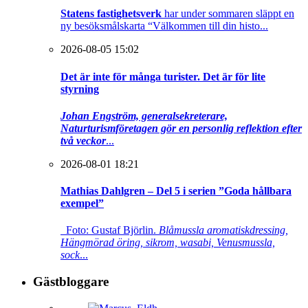
Statens fastighetsverk
har under sommaren släppt en
ny besöksmålskarta “Välkommen till din histo...
2026-08-05 15:02
Det är inte för många turister. Det är för lite
styrning
Johan Engström, generalsekreterare,
Naturturismföretagen gör en personlig reflektion efter
två veckor
...
2026-08-01 18:21
Mathias Dahlgren – Del 5 i serien ”Goda hållbara
exempel”
Foto: Gustaf Björlin.
Blåmussla aromatiskdressing,
Hängmörad öring, sikrom, wasabi, Venusmussla,
sock
...
Gästbloggare