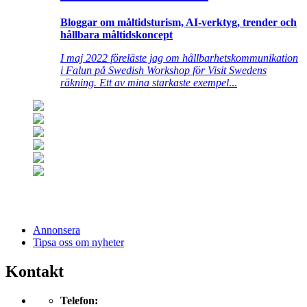
Bloggar om måltidsturism, AI-verktyg, trender och
hållbara måltidskoncept
I maj 2022 föreläste jag om hållbarhetskommunikation
i Falun på Swedish Workshop för Visit Swedens
räkning. Ett av mina starkaste exempel
...
Annonsera
Tipsa oss om nyheter
Kontakt
Telefon: