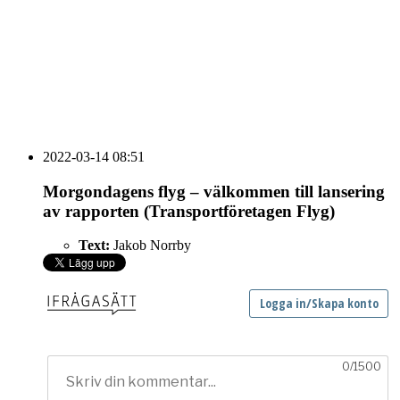
HOUSE OF PEOPLE söker MICE säljare och
Bokning & Säljkoordinator
RSS
Prenumerera på nyhetsbrevet
2022-03-14 08:51
Morgondagens flyg – välkommen till lansering
av rapporten (Transportföretagen Flyg)
Text:
Jakob Norrby