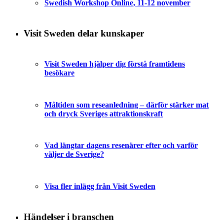
Swedish Workshop Online, 11-12 november
Visit Sweden delar kunskaper
Visit Sweden hjälper dig förstå framtidens
besökare
Måltiden som reseanledning – därför stärker mat
och dryck Sveriges attraktionskraft
Vad längtar dagens resenärer efter och varför
väljer de Sverige?
Visa fler inlägg från Visit Sweden
Händelser i branschen