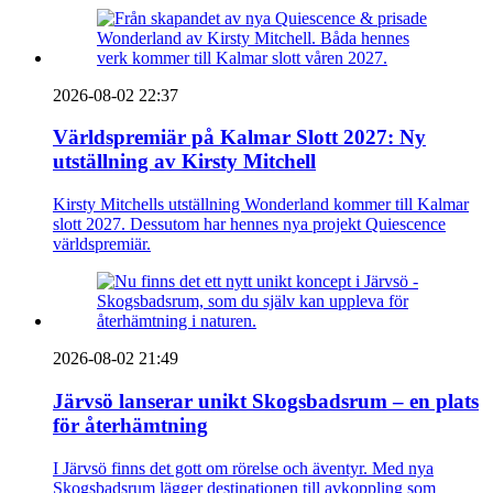
2026-08-02 22:37
Världspremiär på Kalmar Slott 2027: Ny
utställning av Kirsty Mitchell
Kirsty Mitchells utställning Wonderland kommer till Kalmar
slott 2027. Dessutom har hennes nya projekt Quiescence
världspremiär.
2026-08-02 21:49
Järvsö lanserar unikt Skogsbadsrum – en plats
för återhämtning
I Järvsö finns det gott om rörelse och äventyr. Med nya
Skogsbadsrum lägger destinationen till avkoppling som