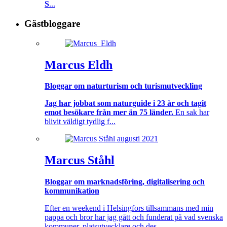
S
...
Gästbloggare
Marcus Eldh
Bloggar om naturturism och turismutveckling
Jag har jobbat som naturguide i 23 år och tagit
emot besökare från mer än 75 länder.
En sak har
blivit väldigt tydlig f...
Marcus Ståhl
Bloggar om marknadsföring, digitalisering och
kommunikation
Efter en weekend i Helsingfors tillsammans med min
pappa och bror har jag gått och funderat på vad svenska
kommuner, platsutvecklare och des...