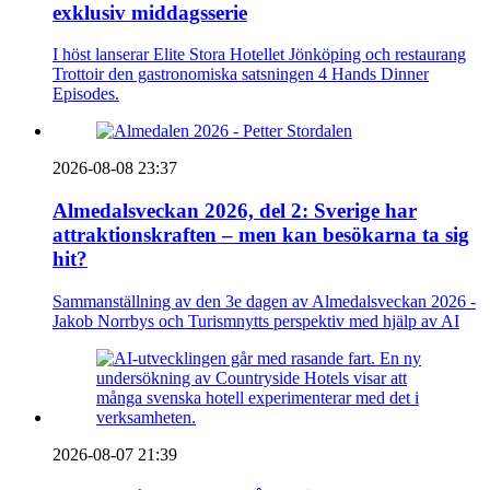
exklusiv middagsserie
I höst lanserar Elite Stora Hotellet Jönköping och restaurang
Trottoir den gastronomiska satsningen 4 Hands Dinner
Episodes.
2026-08-08 23:37
Almedalsveckan 2026, del 2: Sverige har
attraktionskraften – men kan besökarna ta sig
hit?
Sammanställning av den 3e dagen av Almedalsveckan 2026 -
Jakob Norrbys och Turismnytts perspektiv med hjälp av AI
2026-08-07 21:39