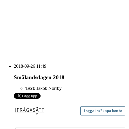
Vidbynäs Gård & Konferens söker efter en driven VD
Sammanfattning av nyheter om svensk besöksnäring
vecka 20 2026
HOUSE OF PEOPLE söker MICE säljare och
Bokning & Säljkoordinator
RSS
Prenumerera på nyhetsbrevet
2018-09-26 11:49
Smålandsdagen 2018
Text:
Jakob Norrby