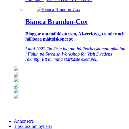
Bianca Brandon-Cox
Bloggar om måltidsturism, AI-verktyg, trender och
hållbara måltidskoncept
I maj 2022 föreläste jag om hållbarhetskommunikation
i Falun på Swedish Workshop för Visit Swedens
räkning. Ett av mina starkaste exempel
...
Annonsera
Tipsa oss om nyheter