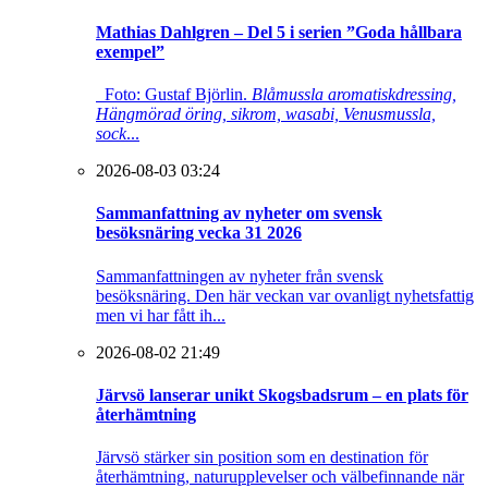
Mathias Dahlgren – Del 5 i serien ”Goda hållbara
exempel”
Foto: Gustaf Björlin.
Blåmussla aromatiskdressing,
Hängmörad öring, sikrom, wasabi, Venusmussla,
sock
...
2026-08-03 03:24
Sammanfattning av nyheter om svensk
besöksnäring vecka 31 2026
Sammanfattningen av nyheter från svensk
besöksnäring. Den här veckan var ovanligt nyhetsfattig
men vi har fått ih...
2026-08-02 21:49
Järvsö lanserar unikt Skogsbadsrum – en plats för
återhämtning
Järvsö stärker sin position som en destination för
återhämtning, naturupplevelser och välbefinnande när