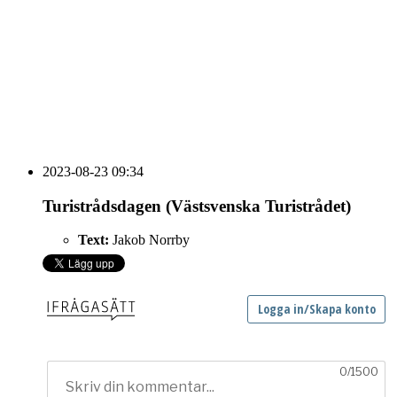
vecka 20 2026
HOUSE OF PEOPLE söker MICE säljare och
Bokning & Säljkoordinator
RSS
Prenumerera på nyhetsbrevet
2023-08-23 09:34
Turistrådsdagen (Västsvenska Turistrådet)
Text:
Jakob Norrby