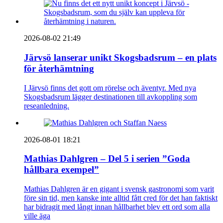
2026-08-02 21:49
Järvsö lanserar unikt Skogsbadsrum – en plats
för återhämtning
I Järvsö finns det gott om rörelse och äventyr. Med nya
Skogsbadsrum lägger destinationen till avkoppling som
reseanledning.
2026-08-01 18:21
Mathias Dahlgren – Del 5 i serien ”Goda
hållbara exempel”
Mathias Dahlgren är en gigant i svensk gastronomi som varit
före sin tid, men kanske inte alltid fått cred för det han faktiskt
har bidragit med långt innan hållbarhet blev ett ord som alla
ville äga