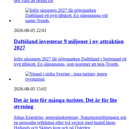
den värd att betala för
2026-08-05 22:01
Daftöland investerar 9 miljoner i ny attraktion
2027
Inför säsongen 2027 får nöjesparken Daftöland i Strömstad ett
nytt tillskott. En slänggunga, som kommer att heta Tromb.
2026-08-05 15:02
Det är inte för många turister. Det är för lite
styrning
Johan Engström, generalsekreterare, Naturturismföretagen gör
en personlig reflektion efter två veckor med husbil längs
Hallands och Skånes kust och på Österlen