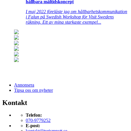
hållbara måltidskoncept
I maj 2022 föreläste jag om hållbarhetskommunikation
i Falun på Swedish Workshop för Visit Swedens
räkning. Ett av mina starkaste exempel
...
Annonsera
Tipsa oss om nyheter
Kontakt
Telefon:
070-9779252
E-post:
kontakt@turismnytt.se