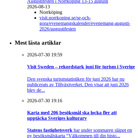
Augustifesten i Norrköping 13-15 augusti
2026-08-13
Norrköping
visit.norrkoping.se/se-och-
gora/evenemangskalender/evenemang-augusti-
2026/augustifesten
Mest lästa artiklar
2026-07-30 19:59
Visit Sweden – rekordstark juni för turism i Sverige
Den svenska turismstatistiken för juni 2026 har nu
publicerats av Tillväxtverket. Den visar att juni 2026
blev de...
2026-07-30 19:16
Karta med 206 besöksmål ska locka fler att
upptäcka Sveriges kulturarv
Statens fastighetsverk
har under sommaren släppt en
ny besöksmålskarta “Välkommen till din histo...