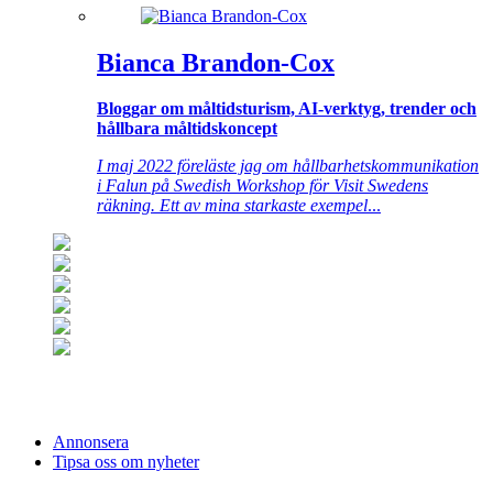
Bianca Brandon-Cox
Bloggar om måltidsturism, AI-verktyg, trender och
hållbara måltidskoncept
I maj 2022 föreläste jag om hållbarhetskommunikation
i Falun på Swedish Workshop för Visit Swedens
räkning. Ett av mina starkaste exempel
...
Annonsera
Tipsa oss om nyheter