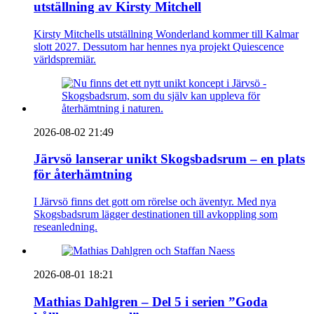
utställning av Kirsty Mitchell
Kirsty Mitchells utställning Wonderland kommer till Kalmar
slott 2027. Dessutom har hennes nya projekt Quiescence
världspremiär.
2026-08-02 21:49
Järvsö lanserar unikt Skogsbadsrum – en plats
för återhämtning
I Järvsö finns det gott om rörelse och äventyr. Med nya
Skogsbadsrum lägger destinationen till avkoppling som
reseanledning.
2026-08-01 18:21
Mathias Dahlgren – Del 5 i serien ”Goda