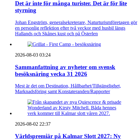
Det är inte för många turister. Det är för lite
styrning
Johan Engström, generalsekreterare, Naturturismföretagen gör
en personlig reflektion efter två veckor med husbil längs
Hallands och Skånes kust och på Österlen
2026-08-03 03:24
Sammanfattning av nyheter om svensk
besöksnäring vecka 31 2026
Mest är det om Destination, Hållbarhet/Tillgänglighet,
Marknadsföring samt Konstateranden/Rapporter
2026-08-02 22:37
Världspremiär på Kalmar Slott 2027: Ny