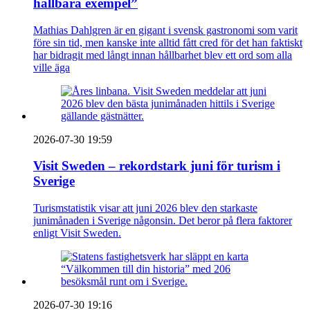
hållbara exempel”
Mathias Dahlgren är en gigant i svensk gastronomi som varit
före sin tid, men kanske inte alltid fått cred för det han faktiskt
har bidragit med långt innan hållbarhet blev ett ord som alla
ville äga
2026-07-30 19:59
Visit Sweden – rekordstark juni för turism i
Sverige
Turismstatistik visar att juni 2026 blev den starkaste
junimånaden i Sverige någonsin. Det beror på flera faktorer
enligt Visit Sweden.
2026-07-30 19:16