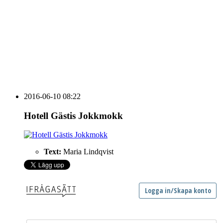
vecka 20 2026
HOUSE OF PEOPLE söker MICE säljare och
Bokning & Säljkoordinator
RSS
Prenumerera på nyhetsbrevet
2016-06-10 08:22
Hotell Gästis Jokkmokk
Text:
Maria Lindqvist