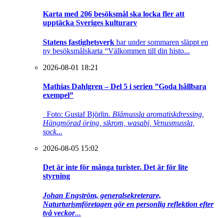
Karta med 206 besöksmål ska locka fler att
upptäcka Sveriges kulturarv
Statens fastighetsverk
har under sommaren släppt en
ny besöksmålskarta “Välkommen till din histo...
2026-08-01 18:21
Mathias Dahlgren – Del 5 i serien ”Goda hållbara
exempel”
Foto: Gustaf Björlin.
Blåmussla aromatiskdressing,
Hängmörad öring, sikrom, wasabi, Venusmussla,
sock
...
2026-08-05 15:02
Det är inte för många turister. Det är för lite
styrning
Johan Engström, generalsekreterare,
Naturturismföretagen gör en personlig reflektion efter
två veckor
...