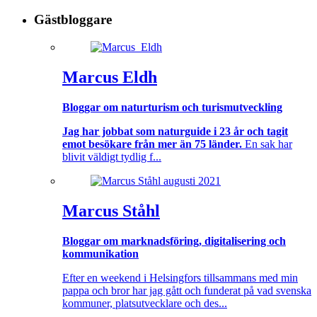
Gästbloggare
Marcus Eldh
Bloggar om naturturism och turismutveckling
Jag har jobbat som naturguide i 23 år och tagit
emot besökare från mer än 75 länder.
En sak har
blivit väldigt tydlig f...
Marcus Ståhl
Bloggar om marknadsföring, digitalisering och
kommunikation
Efter en weekend i Helsingfors tillsammans med min
pappa och bror har jag gått och funderat på vad svenska
kommuner, platsutvecklare och des...