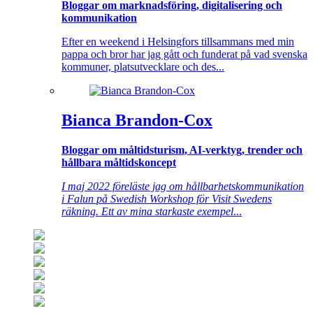
Bloggar om marknadsföring, digitalisering och
kommunikation
Efter en weekend i Helsingfors tillsammans med min
pappa och bror har jag gått och funderat på vad svenska
kommuner, platsutvecklare och des...
Bianca Brandon-Cox
Bloggar om måltidsturism, AI-verktyg, trender och
hållbara måltidskoncept
I maj 2022 föreläste jag om hållbarhetskommunikation
i Falun på Swedish Workshop för Visit Swedens
räkning. Ett av mina starkaste exempel
...