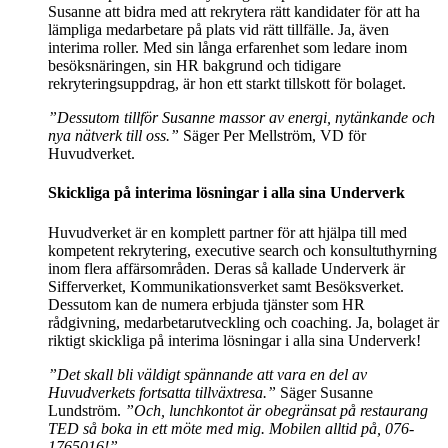
Susanne att bidra med att rekrytera rätt kandidater för att ha
lämpliga medarbetare på plats vid rätt tillfälle. Ja, även
interima roller. Med sin långa erfarenhet som ledare inom
besöksnäringen, sin HR bakgrund och tidigare
rekryteringsuppdrag, är hon ett starkt tillskott för bolaget.
”Dessutom tillför Susanne massor av energi, nytänkande och
nya nätverk till oss.”
Säger Per Mellström, VD för
Huvudverket.
Skickliga på interima lösningar i alla sina Underverk
Huvudverket är en komplett partner för att hjälpa till med
kompetent rekrytering, executive search och konsultuthyrning
inom flera affärsområden. Deras så kallade Underverk är
Sifferverket, Kommunikationsverket samt Besöksverket.
Dessutom kan de numera erbjuda tjänster som HR
rådgivning, medarbetarutveckling och coaching. Ja, bolaget är
riktigt skickliga på interima lösningar i alla sina Underverk!
”Det skall bli väldigt spännande att vara en del av
Huvudverkets fortsatta tillväxtresa.”
Säger Susanne
Lundström.
”Och, lunchkontot är obegränsat på restaurang
TED så boka in ett möte med mig. Mobilen alltid på, 076-
1765016!”