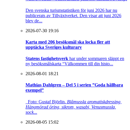
Den svenska turismstatistiken för juni 2026 har nu
publicerats av Tillväxtverket. Den visar att juni 2026
blev de...
2026-07-30 19:16
Karta med 206 besöksmål ska locka fler att
upptäcka Sveriges kulturarv
Statens fastighetsverk
har under sommaren släppt en
ny besöksmålskarta “Välkommen till din histo...
2026-08-01 18:21
Mathias Dahlgren – Del 5 i serien ”Goda hållbara
exempel”
Foto: Gustaf Björlin.
Blåmussla aromatiskdressing,
Hängmörad öring, sikrom, wasabi, Venusmussla,
sock
...
2026-08-05 15:02