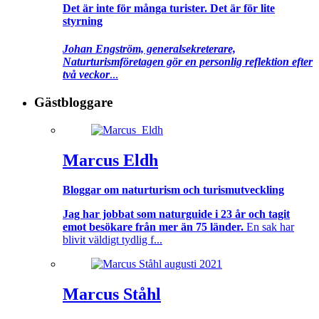
Det är inte för många turister. Det är för lite
styrning
Johan Engström, generalsekreterare,
Naturturismföretagen gör en personlig reflektion efter
två veckor
...
Gästbloggare
Marcus Eldh
Bloggar om naturturism och turismutveckling
Jag har jobbat som naturguide i 23 år och tagit
emot besökare från mer än 75 länder.
En sak har
blivit väldigt tydlig f...
Marcus Ståhl