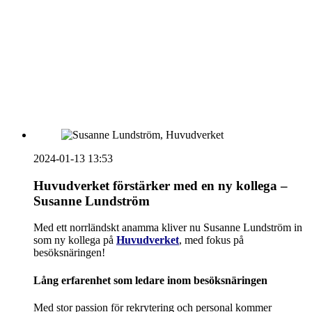
vecka 20 2026
HOUSE OF PEOPLE söker MICE säljare och
Bokning & Säljkoordinator
RSS
Prenumerera på nyhetsbrevet
2024-01-13 13:53
Huvudverket förstärker med en ny kollega –
Susanne Lundström
Med ett norrländskt anamma kliver nu Susanne Lundström in
som ny kollega på
Huvudverket
, med fokus på
besöksnäringen!
Lång erfarenhet som ledare inom besöksnäringen
Med stor passion för rekrytering och personal kommer