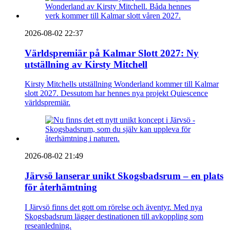
2026-08-02 22:37
Världspremiär på Kalmar Slott 2027: Ny
utställning av Kirsty Mitchell
Kirsty Mitchells utställning Wonderland kommer till Kalmar
slott 2027. Dessutom har hennes nya projekt Quiescence
världspremiär.
2026-08-02 21:49
Järvsö lanserar unikt Skogsbadsrum – en plats
för återhämtning
I Järvsö finns det gott om rörelse och äventyr. Med nya
Skogsbadsrum lägger destinationen till avkoppling som
reseanledning.