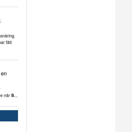
k
snäring.
ar fått
 en
r
de när
S
...