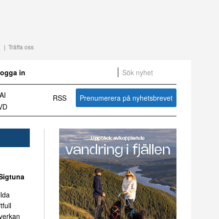
Träffa oss
ogga in
7
RSS
Prenumerera på nyhetsbrevet
Sammanfattning av nyheter om svensk besöksnäring vecka 27 2026
Sigtuna
ilda
tfull
mverkan