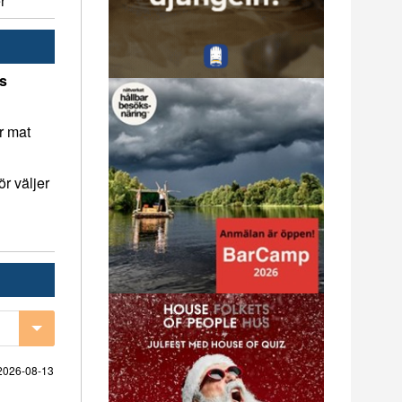
r
ns
r mat
r väljer
2026-08-13