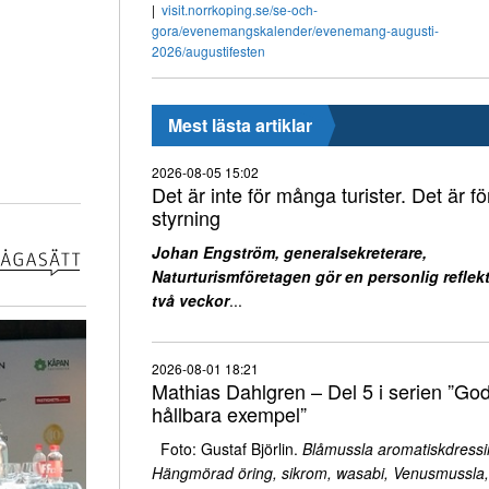
visit.norrkoping.se/se-och-
gora/evenemangskalender/evenemang-augusti-
2026/augustifesten
Mest lästa artiklar
2026-08-05 15:02
Det är inte för många turister. Det är för
styrning
Johan Engström, generalsekreterare,
Naturturismföretagen gör en personlig reflekt
två veckor
...
2026-08-01 18:21
Mathias Dahlgren – Del 5 i serien ”Go
hållbara exempel”
Foto: Gustaf Björlin.
Blåmussla aromatiskdressi
Hängmörad öring, sikrom, wasabi, Venusmussla,