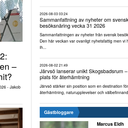
2026-08-03 03:24
Sammanfattning av nyheter om svens
besöksnäring vecka 31 2026
Sammanfattningen av nyheter från svensk besök
Den här veckan var ovanligt nyhetsfattig men vi h
ih...
2:
ten –
2026-08-02 21:49
Järvsö lanserar unikt Skogsbadsrum –
hit?
plats för återhämtning
Järvsö stärker sin position som en destination fö
026 - Jakob
återhämtning, naturupplevelser och välbefinnan
Gästbloggare
Marcus Eldh