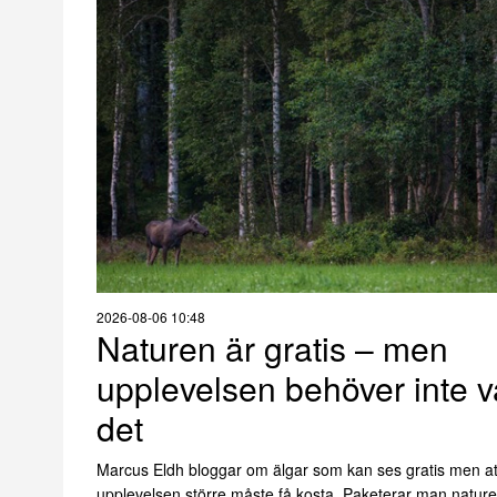
2026-08-06 10:48
Naturen är gratis – men
upplevelsen behöver inte v
det
Marcus Eldh bloggar om älgar som kan ses gratis men at
upplevelsen större måste få kosta. Paketerar man nature