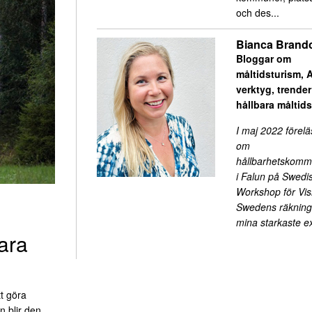
och des...
Bianca Brand
Bloggar om
måltidsturism, A
verktyg, trende
hållbara måltid
I maj 2022 förelä
om
hållbarhetskomm
i Falun på Swedi
Workshop för Visi
Swedens räkning.
mina starkaste 
ara
t göra
n blir den