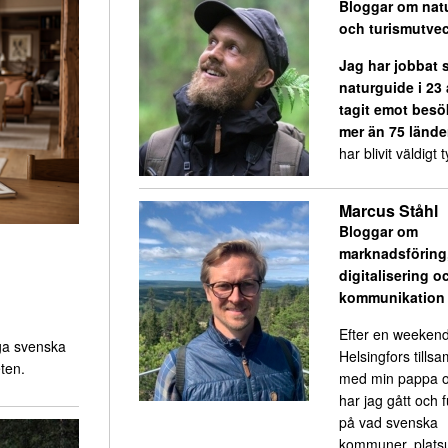
Bloggar om nat
och turismutvec
Jag har jobbat
naturguide i 23
tagit emot besö
mer än 75 lände
har blivit väldigt ty
Marcus Ståhl
Bloggar om
marknadsföring
digitalisering o
kommunikation
Efter en weekend
ga svenska
Helsingfors till
ten.
med min pappa o
har jag gått och 
på vad svenska
kommuner, platsu