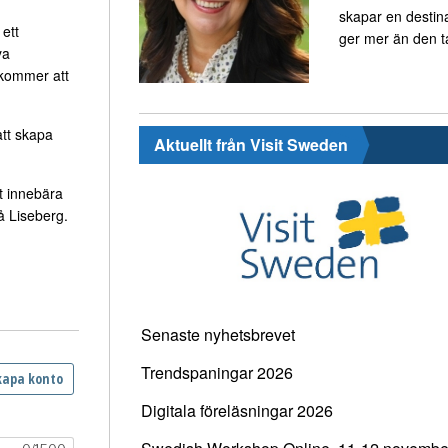
skapar en destin
 ett
ger mer än den t
ya
 kommer att
att skapa
Aktuellt från Visit Sweden
t innebära
å Liseberg.
Senaste nyhetsbrevet
Trendspaningar 2026
Digitala föreläsningar 2026