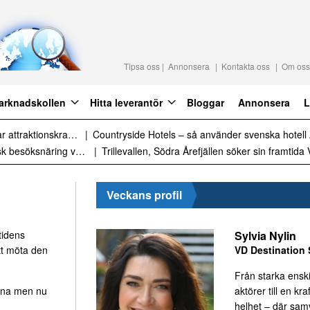
Tipsa oss
Annonsera
Kontakta oss
Om oss
arknadskollen
Hitta leverantör
Bloggar
Annonsera
L
Naturen är gratis – men upplevelsen behöver inte vara det
Daftöland investerar 9 miljoner i ny attraktion 202
Sammanfattning av nyheter om svensk besöksnäring vecka 28 2026
Veckans profil
Sylvia Nylin
tidens
VD Destination 
tt möta den
Från starka ensk
aktörer till en kraf
erna men nu
helhet – där sa