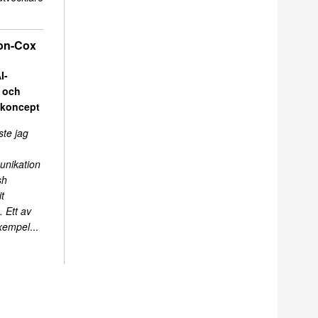
on-Cox
I-
r och
skoncept
ste jag
unikation
sh
t
 Ett av
exempel
...