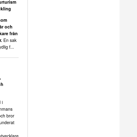
urturism
kling
 som
 år och
kare från
r.
En sak
dlig f...
,
ch
 i
sammans
ch bror
funderat
tvecklare