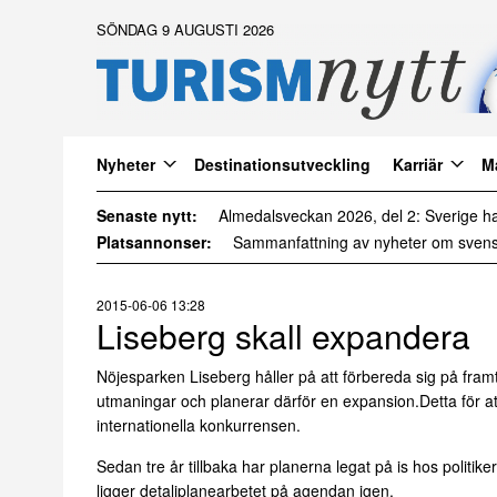
SÖNDAG 9 AUGUSTI 2026
Nyheter
Destinationsutveckling
Karriär
M
Senaste nytt:
Platsannonser:
2015-06-06 13:28
Liseberg skall expandera
Nöjesparken Liseberg håller på att förbereda sig på fram
utmaningar och planerar därför en expansion.Detta för a
internationella konkurrensen.
Sedan tre år tillbaka har planerna legat på is hos politik
ligger detaljplanearbetet på agendan igen.