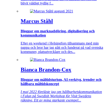
blivit väldigt tydlig f...
Marcus Ståhl
Bloggar om marknadsföring, digitalisering och
kommunikation
Efter en weekend i Helsingfors tillsammans med min
pappa och bror har jag gått och funderat på vad svenska
kommuner, platsutvecklare och des...
Bianca Brandon-Cox
Bloggar om måltidsturism, AI-verktyg, trender och
hållbara måltidskoncept
I maj 2022 föreläste jag om hållbarhetskommunikation
i Falun på Swedish Workshop för Visit Swedens
räkning. Ett av mina starkaste exempel
...