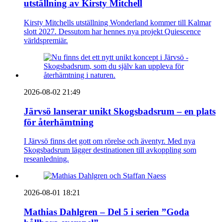
utställning av Kirsty Mitchell
Kirsty Mitchells utställning Wonderland kommer till Kalmar
slott 2027. Dessutom har hennes nya projekt Quiescence
världspremiär.
2026-08-02 21:49
Järvsö lanserar unikt Skogsbadsrum – en plats
för återhämtning
I Järvsö finns det gott om rörelse och äventyr. Med nya
Skogsbadsrum lägger destinationen till avkoppling som
reseanledning.
2026-08-01 18:21
Mathias Dahlgren – Del 5 i serien ”Goda