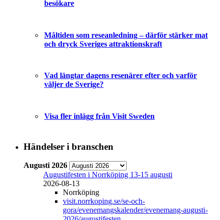
besökare
Måltiden som reseanledning – därför stärker mat
och dryck Sveriges attraktionskraft
Vad längtar dagens resenärer efter och varför
väljer de Sverige?
Visa fler inlägg från Visit Sweden
Händelser i branschen
Augusti 2026
Augustifesten i Norrköping 13-15 augusti
2026-08-13
Norrköping
visit.norrkoping.se/se-och-
gora/evenemangskalender/evenemang-augusti-
2026/augustifesten