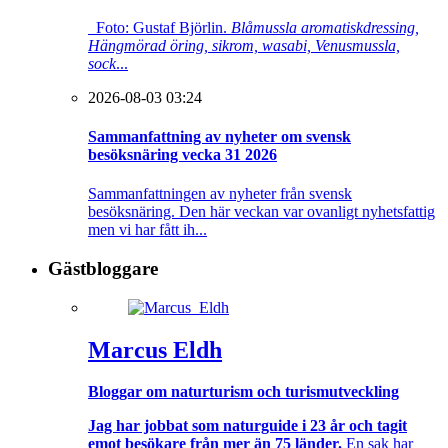
Foto: Gustaf Björlin.
Blåmussla aromatiskdressing,
Hängmörad öring, sikrom, wasabi, Venusmussla,
sock
...
2026-08-03 03:24
Sammanfattning av nyheter om svensk
besöksnäring vecka 31 2026
Sammanfattningen av nyheter från svensk
besöksnäring. Den här veckan var ovanligt nyhetsfattig
men vi har fått ih...
Gästbloggare
Marcus Eldh
Bloggar om naturturism och turismutveckling
Jag har jobbat som naturguide i 23 år och tagit
emot besökare från mer än 75 länder.
En sak har