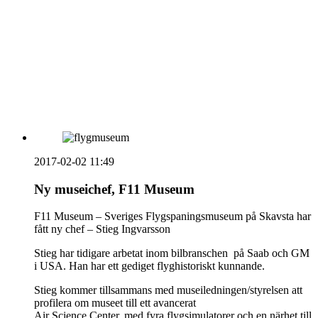
vecka 20 2026
HOUSE OF PEOPLE söker MICE säljare och
Bokning & Säljkoordinator
RSS
Prenumerera på nyhetsbrevet
2017-02-02 11:49
Ny museichef, F11 Museum
F11 Museum – Sveriges Flygspaningsmuseum på Skavsta har
fått ny chef – Stieg Ingvarsson
Stieg har tidigare arbetat inom bilbranschen på Saab och GM
i USA. Han har ett gediget flyghistoriskt kunnande.
Stieg kommer tillsammans med museiledningen/styrelsen att
profilera om museet till ett avancerat
Air Science Center, med fyra flygsimulatorer och en närhet till