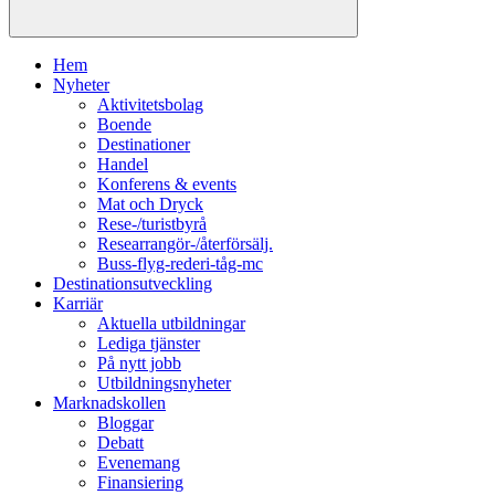
Hem
Nyheter
Aktivitetsbolag
Boende
Destinationer
Handel
Konferens & events
Mat och Dryck
Rese-/turistbyrå
Researrangör-/återförsälj.
Buss-flyg-rederi-tåg-mc
Destinationsutveckling
Karriär
Aktuella utbildningar
Lediga tjänster
På nytt jobb
Utbildningsnyheter
Marknadskollen
Bloggar
Debatt
Evenemang
Finansiering