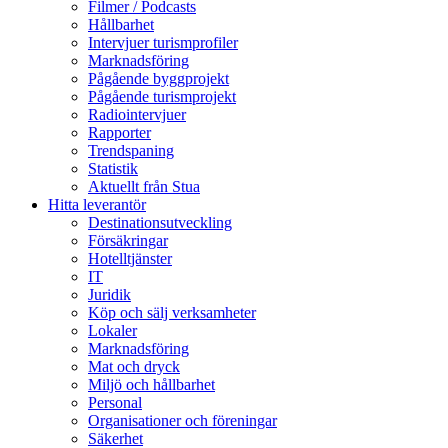
Filmer / Podcasts
Hållbarhet
Intervjuer turismprofiler
Marknadsföring
Pågående byggprojekt
Pågående turismprojekt
Radiointervjuer
Rapporter
Trendspaning
Statistik
Aktuellt från Stua
Hitta leverantör
Destinationsutveckling
Försäkringar
Hotelltjänster
IT
Juridik
Köp och sälj verksamheter
Lokaler
Marknadsföring
Mat och dryck
Miljö och hållbarhet
Personal
Organisationer och föreningar
Säkerhet