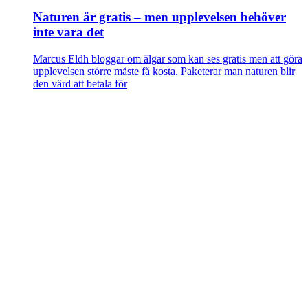
Naturen är gratis – men upplevelsen behöver
inte vara det
Marcus Eldh bloggar om älgar som kan ses gratis men att göra
upplevelsen större måste få kosta. Paketerar man naturen blir
den värd att betala för