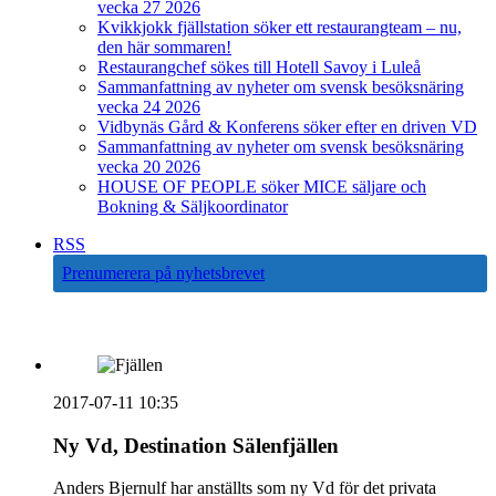
vecka 27 2026
Kvikkjokk fjällstation söker ett restaurangteam – nu,
den här sommaren!
Restaurangchef sökes till Hotell Savoy i Luleå
Sammanfattning av nyheter om svensk besöksnäring
vecka 24 2026
Vidbynäs Gård & Konferens söker efter en driven VD
Sammanfattning av nyheter om svensk besöksnäring
vecka 20 2026
HOUSE OF PEOPLE söker MICE säljare och
Bokning & Säljkoordinator
RSS
Prenumerera på nyhetsbrevet
2017-07-11 10:35
Ny Vd, Destination Sälenfjällen
Anders Bjernulf har anställts som ny Vd för det privata