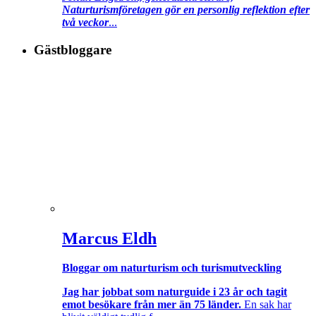
Naturturismföretagen gör en personlig reflektion efter
två veckor
...
Gästbloggare
Marcus Eldh
Bloggar om naturturism och turismutveckling
Jag har jobbat som naturguide i 23 år och tagit
emot besökare från mer än 75 länder.
En sak har