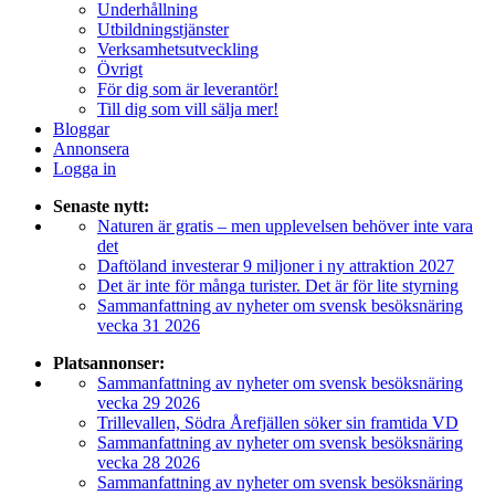
Underhållning
Utbildningstjänster
Verksamhetsutveckling
Övrigt
För dig som är leverantör!
Till dig som vill sälja mer!
Bloggar
Annonsera
Logga in
Senaste nytt:
Naturen är gratis – men upplevelsen behöver inte vara
det
Daftöland investerar 9 miljoner i ny attraktion 2027
Det är inte för många turister. Det är för lite styrning
Sammanfattning av nyheter om svensk besöksnäring
vecka 31 2026
Platsannonser:
Sammanfattning av nyheter om svensk besöksnäring
vecka 29 2026
Trillevallen, Södra Årefjällen söker sin framtida VD
Sammanfattning av nyheter om svensk besöksnäring
vecka 28 2026
Sammanfattning av nyheter om svensk besöksnäring