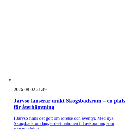
2026-08-02 21:49
Järvsö lanserar unikt Skogsbadsrum – en plats
för återhämtning
I Järvsö finns det gott om rörelse och äventyr. Med nya
Skogsbadsrum lägger destinationen till avkoppling som
reseanledning.