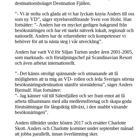
destinationsbolaget Destination Fjällen.
”- Vi är stolta och glada att vi har lyckats knyta Anders till oss
som ny VD”, säger styrelseordförande Sven von Holst. Han
fortsätter: ”- Anders har en mycket gedigen bakgrund från
besöksnäringen och har ett starkt nätverk lokalt, regionalt och
nationellt. Anders har de erfarenheter och kompetenser vi
behöver för att ta nästa steg i vår utveckling”.
Anders har varit Vd för Siljan Turism under åren 2001-2005,
som marknads- och försäljningschef på Scandinavian Resort
och även arbetat internationellt.
”- Det känns otroligt spännande och utmanande att få
möjligheten att ta mig an VD- rollen och leda Sveriges största
besöksnäringsdestination utanför storstäderna”, säger Anders
Bjernulf. Han fortsätter:
”- Jag känner väl till Sälenfjällen och ser fram emot att få
arbeta tillsammans med alla medlemsföretag och skapa goda
förutsättningar för långsiktig tillväxt, i den snabbt växande
besöksnäringen”.
Anders tillträder under hösten 2017 och ersätter Charlotte
Skott. Anders och Charlotte kommer under september månad
att jobba parallellt, innan överlämning sker.