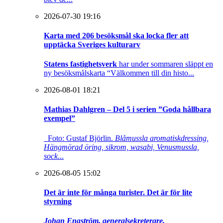
2026-07-30 19:16
Karta med 206 besöksmål ska locka fler att
upptäcka Sveriges kulturarv
Statens fastighetsverk
har under sommaren släppt en
ny besöksmålskarta “Välkommen till din histo...
2026-08-01 18:21
Mathias Dahlgren – Del 5 i serien ”Goda hållbara
exempel”
Foto: Gustaf Björlin.
Blåmussla aromatiskdressing,
Hängmörad öring, sikrom, wasabi, Venusmussla,
sock
...
2026-08-05 15:02
Det är inte för många turister. Det är för lite
styrning
Johan Engström, generalsekreterare,