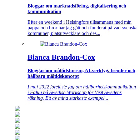
Bloggar om marknadsföring, digitalisering och
kommunikation
Efter en weekend i Helsingfors tillsammans med min
pappa och bror har jag gått och funderat på vad svenska
kommuner, platsutvecklare och des...
Bianca Brandon-Cox
Bloggar om måltidsturism, AI-verktyg, trender och
hållbara måltidskoncept
I maj 2022 föreläste jag om hållbarhetskommunikation
i Falun på Swedish Workshop för Visit Swedens
räkning. Ett av mina starkaste exempel
...