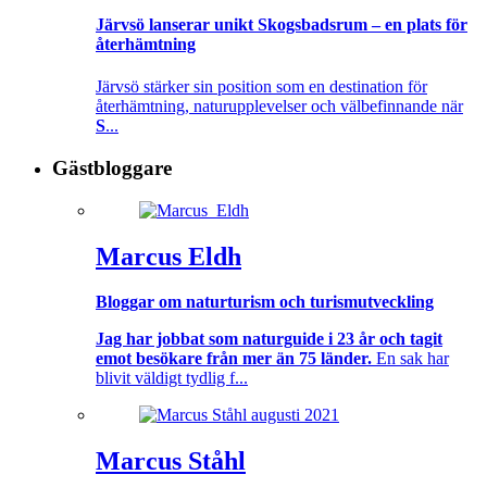
Järvsö lanserar unikt Skogsbadsrum – en plats för
återhämtning
Järvsö stärker sin position som en destination för
återhämtning, naturupplevelser och välbefinnande när
S
...
Gästbloggare
Marcus Eldh
Bloggar om naturturism och turismutveckling
Jag har jobbat som naturguide i 23 år och tagit
emot besökare från mer än 75 länder.
En sak har
blivit väldigt tydlig f...
Marcus Ståhl