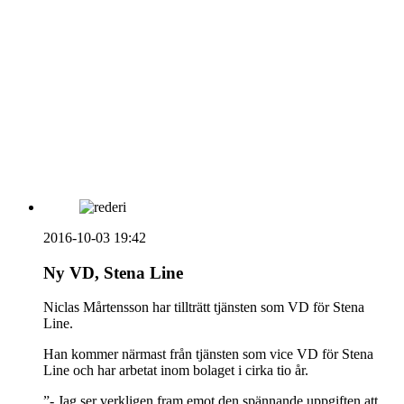
Vidbynäs Gård & Konferens söker efter en driven VD
Sammanfattning av nyheter om svensk besöksnäring
vecka 20 2026
HOUSE OF PEOPLE söker MICE säljare och
Bokning & Säljkoordinator
RSS
Prenumerera på nyhetsbrevet
2016-10-03 19:42
Ny VD, Stena Line
Niclas Mårtensson har tillträtt tjänsten som VD för Stena
Line.
Han kommer närmast från tjänsten som vice VD för Stena
Line och har arbetat inom bolaget i cirka tio år.
”- Jag ser verkligen fram emot den spännande uppgiften att