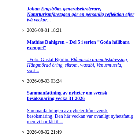
Johan Engström, generalsekreterare,
Naturturismföretagen gör en personlig reflektion efter
två veckor
...
2026-08-01 18:21
Mathias Dahlgren – Del 5 i serien ”Goda hållbara
exempel”
Foto: Gustaf Björlin.
Blåmussla aromatiskdressing,
Hängmörad öring, sikrom, wasabi, Venusmussla,
sock
...
2026-08-03 03:24
Sammanfattning av nyheter om svensk
besöksnäring vecka 31 2026
Sammanfattningen av nyheter från svensk
besöksnäring. Den här veckan var ovanligt nyhetsfattig
men vi har fått ih...
2026-08-02 21:49