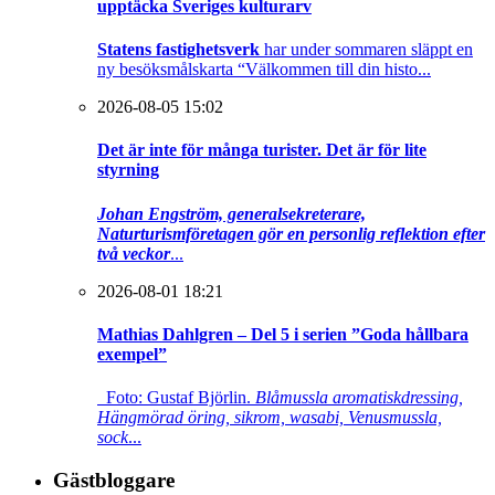
upptäcka Sveriges kulturarv
Statens fastighetsverk
har under sommaren släppt en
ny besöksmålskarta “Välkommen till din histo...
2026-08-05 15:02
Det är inte för många turister. Det är för lite
styrning
Johan Engström, generalsekreterare,
Naturturismföretagen gör en personlig reflektion efter
två veckor
...
2026-08-01 18:21
Mathias Dahlgren – Del 5 i serien ”Goda hållbara
exempel”
Foto: Gustaf Björlin.
Blåmussla aromatiskdressing,
Hängmörad öring, sikrom, wasabi, Venusmussla,
sock
...
Gästbloggare