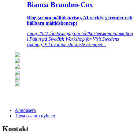
Bianca Brandon-Cox
Bloggar om måltidsturism, AI-verktyg, trender och
hållbara måltidskoncept
I maj 2022 föreläste jag om hållbarhetskommunikation
i Falun på Swedish Workshop för Visit Swedens
räkning. Ett av mina starkaste exempel
...
Annonsera
Tipsa oss om nyheter
Kontakt