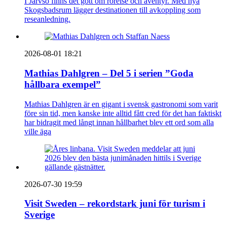
I Järvsö finns det gott om rörelse och äventyr. Med nya
Skogsbadsrum lägger destinationen till avkoppling som
reseanledning.
2026-08-01 18:21
Mathias Dahlgren – Del 5 i serien ”Goda
hållbara exempel”
Mathias Dahlgren är en gigant i svensk gastronomi som varit
före sin tid, men kanske inte alltid fått cred för det han faktiskt
har bidragit med långt innan hållbarhet blev ett ord som alla
ville äga
2026-07-30 19:59
Visit Sweden – rekordstark juni för turism i
Sverige