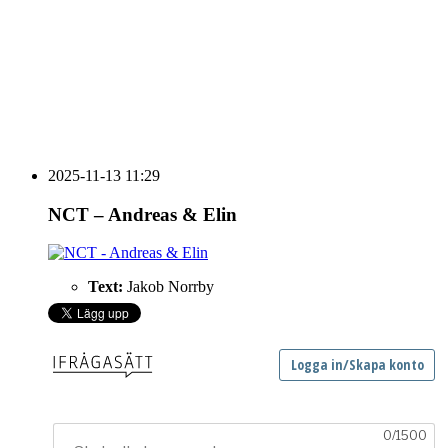
HOUSE OF PEOPLE söker MICE säljare och
Bokning & Säljkoordinator
RSS
Prenumerera på nyhetsbrevet
2025-11-13 11:29
NCT – Andreas & Elin
Text:
Jakob Norrby