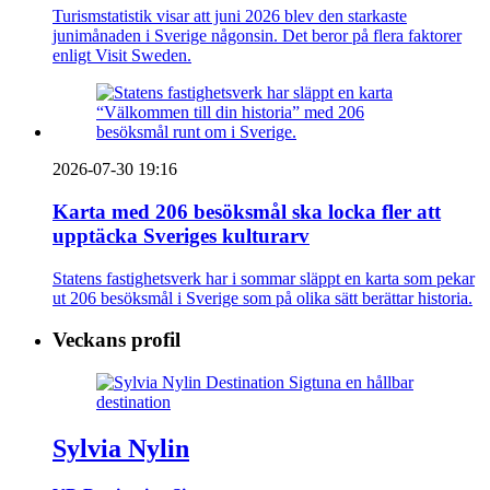
Turismstatistik visar att juni 2026 blev den starkaste
junimånaden i Sverige någonsin. Det beror på flera faktorer
enligt Visit Sweden.
2026-07-30 19:16
Karta med 206 besöksmål ska locka fler att
upptäcka Sveriges kulturarv
Statens fastighetsverk har i sommar släppt en karta som pekar
ut 206 besöksmål i Sverige som på olika sätt berättar historia.
Veckans profil
Sylvia Nylin