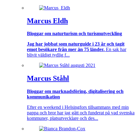
Marcus Eldh
Bloggar om naturturism och turismutveckling
Jag har jobbat som naturguide i 23 år och tagit
emot besökare från mer än 75 länder.
En sak har
blivit väldigt tydlig f...
Marcus Ståhl
Bloggar om marknadsföring, digitalisering och
kommunikation
Efter en weekend i Helsingfors tillsammans med min
pappa och bror har jag gått och funderat på vad svenska
kommuner, platsutvecklare och des...