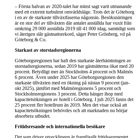
– Första halvan av 2020-talet har minst sagt varit utmanande
med ett extremt turbulent omvärldsläge. Trots det är Göteborg
i en av de starkaste tillväxtfaserna någonsin. Besöksnäringen
är en stor del av tillväxten där antalet anställda har vuxit från
omkring 29 000 anställda 2019 till 41 000 idag, samtidigt som
vi återigen slår gästnattsrekord, säger Peter Grönberg, vd på
Göteborg & Co.
Starkast av storstadsregionerna
Göteborgsregionen har haft den starkaste återhämtningen av
storstadsregionerna, sedan 2019 har gästnätterna ökat med 20
procent. Betydligt mer än Stockholms 4 procent och Malmös
6 procent. Även under 2025 har Göteborgsregionen den
starkaste tillväxten med en ökning på nästan 9 procent (jan-
okt 2025), jämfört med Malmöregionens 5 procent och
Stockholmsregionens 3 procent. Detta hänger ihop med
kapacitetsökningen av hotell i Göteborg. I juli 2025 fanns det
25 procent fler hotellrum än 2019. Men det visar också att
kapacitetsökningen behövdes och att marknaden nu börjar
absorbera utbudet.
Fritidsresande och internationella besökare
Det som driver utvecklingen är framförallt fritidssegmentet