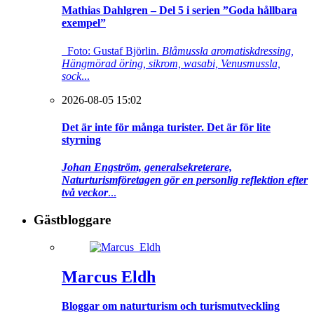
Mathias Dahlgren – Del 5 i serien ”Goda hållbara
exempel”
Foto: Gustaf Björlin.
Blåmussla aromatiskdressing,
Hängmörad öring, sikrom, wasabi, Venusmussla,
sock
...
2026-08-05 15:02
Det är inte för många turister. Det är för lite
styrning
Johan Engström, generalsekreterare,
Naturturismföretagen gör en personlig reflektion efter
två veckor
...
Gästbloggare
Marcus Eldh
Bloggar om naturturism och turismutveckling