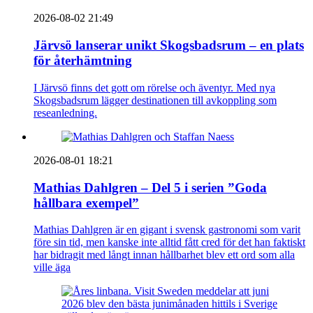
2026-08-02 21:49
Järvsö lanserar unikt Skogsbadsrum – en plats
för återhämtning
I Järvsö finns det gott om rörelse och äventyr. Med nya
Skogsbadsrum lägger destinationen till avkoppling som
reseanledning.
2026-08-01 18:21
Mathias Dahlgren – Del 5 i serien ”Goda
hållbara exempel”
Mathias Dahlgren är en gigant i svensk gastronomi som varit
före sin tid, men kanske inte alltid fått cred för det han faktiskt
har bidragit med långt innan hållbarhet blev ett ord som alla
ville äga