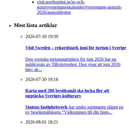
visit.norrkoping.se/se-och-
gora/evenemangskalender/evenemang-augusti-
2026/augustifesten
Mest lästa artiklar
2026-07-30 19:59
Visit Sweden – rekordstark juni för turism i Sverige
Den svenska turismstatistiken för juni 2026 har nu
publicerats av Tillväxtverket. Den visar att juni 2026
blev de...
2026-07-30 19:16
Karta med 206 besöksmål ska locka fler att
upptäcka Sveriges kulturarv
Statens fastighetsverk
har under sommaren släppt en
ny besöksmålskarta “Välkommen till din histo...
2026-08-01 18:21