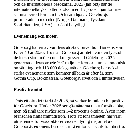
och de internationella besökarna. 2025 (jan-okt) har de
internationella gästnätterna ökat med 15 procent jämfört med
samma period förra året. Och samtliga av Göteborgs
prioriterade marknader (Norge, Danmark, Tyskland,
Storbritannien, USA) har ökat betydligt.
Evenemang och möten
Göteborg har en av världens äldsta Convention Bureaus som
fyller 40 år 2026. Trots att Göteborg är litet i världen lyckad
de locka stora möten och kongresser till Göteborg. 2025
genererade deras arbete 397 miljoner kronor i turistekonomisk
omsättning och 113 000 delegatnätter. Göteborg har också
starka evenemang som kommer tillbaka år efter år, som
Gothia Cup, Bokmässan, Göteborgsvarvet och Filmfestivalen.
Positiv framtid
Trots ett otroligt starkt år 2025, så verkar framtiden bli positiv
för Göteborg. Under 2026 ser gästnätterna ut att fortsätta öka,
men på rimligare nivåer som 1–2 procents ökning. Även inom
branschen finns framtidstron. Trots att lönsamheten har varit
utmanande för vissa aktörer visar en tydlig majoritet av
Göteborgsregionens besöksnäring en fortsatt stark framtidstro.