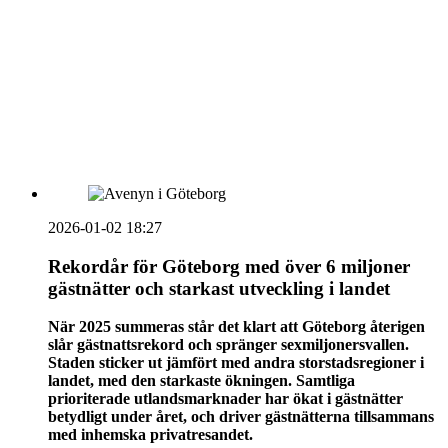
vecka 20 2026
HOUSE OF PEOPLE söker MICE säljare och
Bokning & Säljkoordinator
RSS
Prenumerera på nyhetsbrevet
2026-01-02 18:27
Rekordår för Göteborg med över 6 miljoner
gästnätter och starkast utveckling i landet
När 2025 summeras står det klart att Göteborg återigen
slår gästnattsrekord och spränger sexmiljonersvallen.
Staden sticker ut jämfört med andra storstadsregioner i
landet, med den starkaste ökningen. Samtliga
prioriterade utlandsmarknader har ökat i gästnätter
betydligt under året, och driver gästnätterna tillsammans
med inhemska privatresandet.