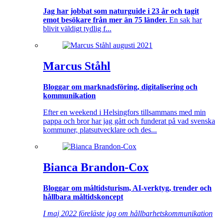
Jag har jobbat som naturguide i 23 år och tagit
emot besökare från mer än 75 länder.
En sak har
blivit väldigt tydlig f...
Marcus Ståhl
Bloggar om marknadsföring, digitalisering och
kommunikation
Efter en weekend i Helsingfors tillsammans med min
pappa och bror har jag gått och funderat på vad svenska
kommuner, platsutvecklare och des...
Bianca Brandon-Cox
Bloggar om måltidsturism, AI-verktyg, trender och
hållbara måltidskoncept
I maj 2022 föreläste jag om hållbarhetskommunikation