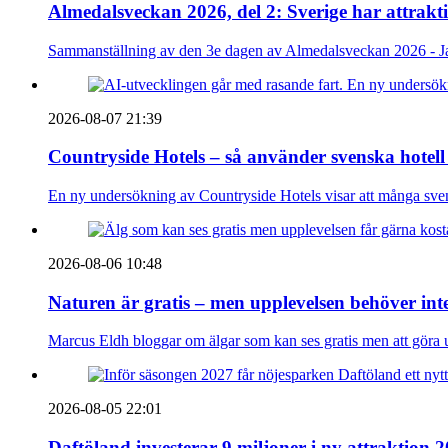
Almedalsveckan 2026, del 2: Sverige har attrakt
Sammanställning av den 3e dagen av Almedalsveckan 2026 - Ja
2026-08-07 21:39
Countryside Hotels – så använder svenska hotell
En ny undersökning av Countryside Hotels visar att många sve
2026-08-06 10:48
Naturen är gratis – men upplevelsen behöver int
Marcus Eldh bloggar om älgar som kan ses gratis men att göra up
2026-08-05 22:01
Daftöland investerar 9 miljoner i ny attraktion 