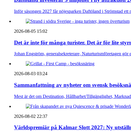
Inför säsongen 2027 får nöjesparken Daftöland i Strömstad ett 
2026-08-05 15:02
Det är inte för många turister. Det är för lite sty
Johan Engström, generalsekreterare, Naturturismföretagen gör e
2026-08-03 03:24
Sammanfattning av nyheter om svensk besöksnä
Mest är det om Destination, Hållbarhet/Tillgänglighet, Markna
2026-08-02 22:37
Världspremiär på Kalmar Slott 2027: Ny utställn