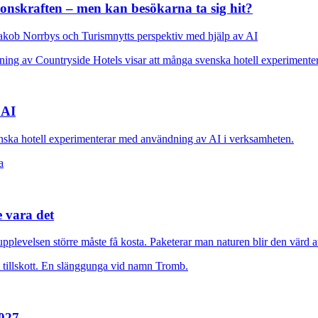
ionskraften – men kan besökarna ta sig hit?
kob Norrbys och Turismnytts perspektiv med hjälp av AI
 AI
nska hotell experimenterar med användning av AI i verksamheten.
e vara det
plevelsen större måste få kosta. Paketerar man naturen blir den värd at
2027