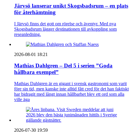
Järvsö lanserar unikt Skogsbadsrum – en plats
för återhämtning
I Järvsö finns det gott om rörelse och äventyr. Med nya
Skogsbadsrum lägger destinationen till avkoppling som
reseanledning.
2026-08-01 18:21
Mathias Dahlgren – Del 5 i serien ”Goda
hållbara exempel”
Mathias Dahlgren är en gigant i svensk gastronomi som varit
före sin tid, men kanske inte alltid fått cred för det han faktiskt
har bidragit med långt innan hållbarhet blev ett ord som alla
ville äga
2026-07-30 19:59