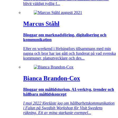
blivit väldigt tydlig f...
Marcus Ståhl
Bloggar om marknadsföring, digitalisering och
kommunikation
Efter en weekend i Helsingfors tillsammans med min
pappa och bror har jag gått och funderat på vad svenska
kommuner, platsutvecklare och des...
Bianca Brandon-Cox
Bloggar om måltidsturism, AI-verktyg, trender och
hållbara måltidskoncept
I maj 2022 föreläste jag om hållbarhetskommunikation
i Falun på Swedish Workshop för Visit Swedens
räkning. Ett av mina starkaste exempel
...