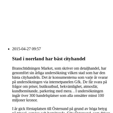
vecka 20 2026
HOUSE OF PEOPLE söker MICE säljare och
Bokning & Säljkoordinator
RSS
Prenumerera på nyhetsbrevet
2015-04-27 09:57
Stad i norrland har bäst cityhandel
Branschtidningen Market, som skriver om detaljhandel, har
genomfört sin årliga undersökning vilken stad som har den
bästa cityhandeln. Det är konsumenterna som varje år svarar
på undersökningen via internetpanelen Gfk. De får svara på
frågor om priser, butiksutbud, bekvämlighet, atmosfär,
kundbemötande, parkering med mera. . I undersökningen
ingår över 300 handelsplatser som alla omsätter minst 100
miljoner kronor.
I år gick förstaplatsen till Östersund på grund av höga betyg