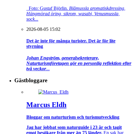
Foto: Gustaf Björlin.
Blåmussla aromatiskdressing,
Hängmörad öring, sikrom, wasabi, Venusmussla,
sock
...
2026-08-05 15:02
Det är inte för många turister. Det är för lite
styrning
Johan Engström, generalsekreterare,
Naturturismföretagen gör en personlig reflektion efter
två veckor
...
Gästbloggare
Marcus Eldh
Bloggar om naturturism och turismutveckling
Jag har jobbat som naturguide i 23 år och tagit
emot besökare från mer än 75 länder.
En sak har