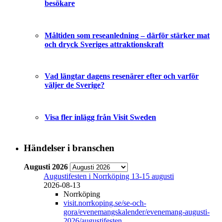
besökare
Måltiden som reseanledning – därför stärker mat
och dryck Sveriges attraktionskraft
Vad längtar dagens resenärer efter och varför
väljer de Sverige?
Visa fler inlägg från Visit Sweden
Händelser i branschen
Augusti 2026
Augustifesten i Norrköping 13-15 augusti
2026-08-13
Norrköping
visit.norrkoping.se/se-och-
gora/evenemangskalender/evenemang-augusti-
2026/augustifesten