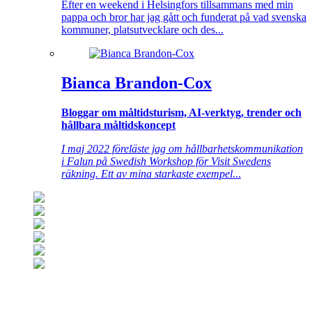
Efter en weekend i Helsingfors tillsammans med min
pappa och bror har jag gått och funderat på vad svenska
kommuner, platsutvecklare och des...
Bianca Brandon-Cox
Bloggar om måltidsturism, AI-verktyg, trender och
hållbara måltidskoncept
I maj 2022 föreläste jag om hållbarhetskommunikation
i Falun på Swedish Workshop för Visit Swedens
räkning. Ett av mina starkaste exempel
...