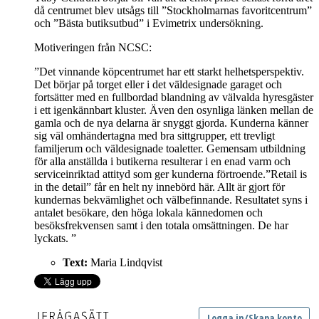
då centrumet blev utsågs till ”Stockholmarnas favoritcentrum”
och ”Bästa butiksutbud” i Evimetrix undersökning.
Motiveringen från NCSC:
”Det vinnande köpcentrumet har ett starkt helhetsperspektiv.
Det börjar på torget eller i det väldesignade garaget och
fortsätter med en fullbordad blandning av välvalda hyresgäster
i ett igenkännbart kluster. Även den osynliga länken mellan de
gamla och de nya delarna är snyggt gjorda. Kunderna känner
sig väl omhändertagna med bra sittgrupper, ett trevligt
familjerum och väldesignade toaletter. Gemensam utbildning
för alla anställda i butikerna resulterar i en enad varm och
serviceinriktad attityd som ger kunderna förtroende.”Retail is
in the detail” får en helt ny innebörd här. Allt är gjort för
kundernas bekvämlighet och välbefinnande. Resultatet syns i
antalet besökare, den höga lokala kännedomen och
besöksfrekvensen samt i den totala omsättningen. De har
lyckats. ”
Text:
Maria Lindqvist