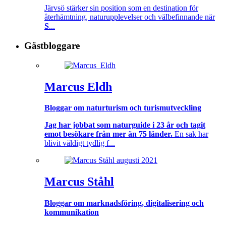
Järvsö stärker sin position som en destination för
återhämtning, naturupplevelser och välbefinnande när
S
...
Gästbloggare
Marcus Eldh
Bloggar om naturturism och turismutveckling
Jag har jobbat som naturguide i 23 år och tagit
emot besökare från mer än 75 länder.
En sak har
blivit väldigt tydlig f...
Marcus Ståhl
Bloggar om marknadsföring, digitalisering och
kommunikation