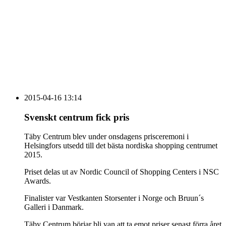
vecka 20 2026
HOUSE OF PEOPLE söker MICE säljare och
Bokning & Säljkoordinator
RSS
Prenumerera på nyhetsbrevet
2015-04-16 13:14
Svenskt centrum fick pris
Täby Centrum blev under onsdagens prisceremoni i
Helsingfors utsedd till det bästa nordiska shopping centrumet
2015.
Priset delas ut av Nordic Council of Shopping Centers i NSC
Awards.
Finalister var Vestkanten Storsenter i Norge och Bruun´s
Galleri i Danmark.
Täby Centrum börjar bli van att ta emot priser senast förra året