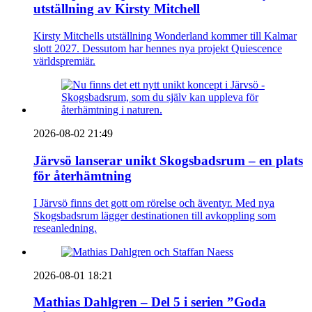
utställning av Kirsty Mitchell
Kirsty Mitchells utställning Wonderland kommer till Kalmar
slott 2027. Dessutom har hennes nya projekt Quiescence
världspremiär.
2026-08-02 21:49
Järvsö lanserar unikt Skogsbadsrum – en plats
för återhämtning
I Järvsö finns det gott om rörelse och äventyr. Med nya
Skogsbadsrum lägger destinationen till avkoppling som
reseanledning.
2026-08-01 18:21
Mathias Dahlgren – Del 5 i serien ”Goda