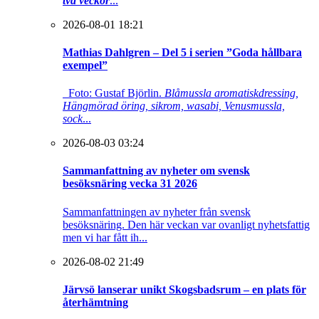
två veckor
...
2026-08-01 18:21
Mathias Dahlgren – Del 5 i serien ”Goda hållbara
exempel”
Foto: Gustaf Björlin.
Blåmussla aromatiskdressing,
Hängmörad öring, sikrom, wasabi, Venusmussla,
sock
...
2026-08-03 03:24
Sammanfattning av nyheter om svensk
besöksnäring vecka 31 2026
Sammanfattningen av nyheter från svensk
besöksnäring. Den här veckan var ovanligt nyhetsfattig
men vi har fått ih...
2026-08-02 21:49
Järvsö lanserar unikt Skogsbadsrum – en plats för
återhämtning