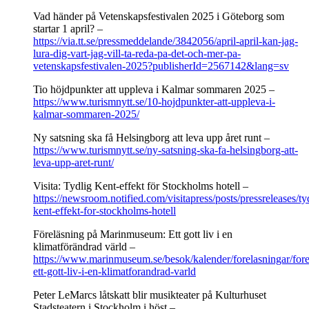
Vad händer på Vetenskapsfestivalen 2025 i Göteborg som
startar 1 april? –
https://via.tt.se/pressmeddelande/3842056/april-april-kan-jag-
lura-dig-vart-jag-vill-ta-reda-pa-det-och-mer-pa-
vetenskapsfestivalen-2025?publisherId=2567142&lang=sv
Tio höjdpunkter att uppleva i Kalmar sommaren 2025 –
https://www.turismnytt.se/10-hojdpunkter-att-uppleva-i-
kalmar-sommaren-2025/
Ny satsning ska få Helsingborg att leva upp året runt –
https://www.turismnytt.se/ny-satsning-ska-fa-helsingborg-att-
leva-upp-aret-runt/
Visita: Tydlig Kent-effekt för Stockholms hotell –
https://newsroom.notified.com/visitapress/posts/pressreleases/ty
kent-effekt-for-stockholms-hotell
Föreläsning på Marinmuseum: Ett gott liv i en
klimatförändrad värld –
https://www.marinmuseum.se/besok/kalender/forelasningar/fore
ett-gott-liv-i-en-klimatforandrad-varld
Peter LeMarcs låtskatt blir musikteater på Kulturhuset
Stadsteatern i Stockholm i höst –