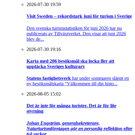
2026-07-30 19:59
Visit Sweden – rekordstark juni för turism i Sverige
Den svenska turismstatistiken för juni 2026 har nu
publicerats av Tillväxtverket. Den visar att juni 2026
blev de...
2026-07-30 19:16
Karta med 206 besöksmål ska locka fler att
upptäcka Sveriges kulturarv
Statens fastighetsverk
har under sommaren släppt en
ny besöksmålskarta “Välkommen till din histo...
2026-08-05 15:02
Det är inte för många turister. Det är för lite
styrning
Johan Engström, generalsekreterare,
Naturturismföretagen gör en personlig reflektion efter
två veckor
...