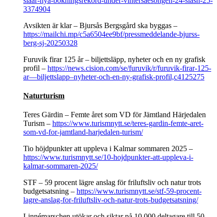
slaar-nya-bokningsrekord-under-vintersaesongen-24-slash-25-
3374904
Avsikten är klar​ – Bjursås Bergsgård ska byggas –
https://mailchi.mp/c5a6504ee9bf/pressmeddelande-bjurss-
berg-sj-20250328
Furuvik firar 125 år – biljettsläpp, nyheter och en ny grafisk
profil –
https://news.cision.com/se/furuvik/r/furuvik-firar-125-
ar—biljettslapp–nyheter-och-en-ny-grafisk-profil,c4125275
Naturturism
Teres Gärdin – Femte året som VD för Jämtland Härjedalen
Turism –
https://www.turismnytt.se/teres-gardin-femte-aret-
som-vd-for-jamtland-harjedalen-turism/
Tio höjdpunkter att uppleva i Kalmar sommaren 2025 –
https://www.turismnytt.se/10-hojdpunkter-att-uppleva-i-
kalmar-sommaren-2025/
STF – 59 procent lägre anslag för friluftsliv och natur trots
budgetsatsning –
https://www.turismnytt.se/stf-59-procent-
lagre-anslag-for-friluftsliv-och-natur-trots-budgetsatsning/
Linnémarschen utökar och siktar på 10 000 deltagare till 50-