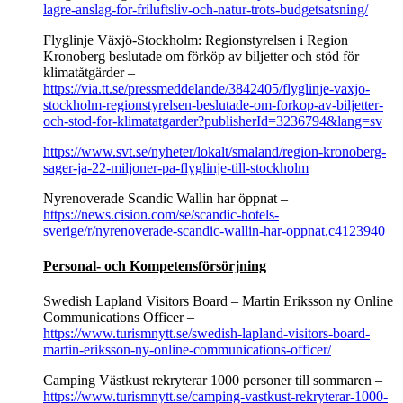
lagre-anslag-for-friluftsliv-och-natur-trots-budgetsatsning/
Flyglinje Växjö-Stockholm: Regionstyrelsen i Region
Kronoberg beslutade om förköp av biljetter och stöd för
klimatåtgärder –
https://via.tt.se/pressmeddelande/3842405/flyglinje-vaxjo-
stockholm-regionstyrelsen-beslutade-om-forkop-av-biljetter-
och-stod-for-klimatatgarder?publisherId=3236794&lang=sv
https://www.svt.se/nyheter/lokalt/smaland/region-kronoberg-
sager-ja-22-miljoner-pa-flyglinje-till-stockholm
Nyrenoverade Scandic Wallin har öppnat –
https://news.cision.com/se/scandic-hotels-
sverige/r/nyrenoverade-scandic-wallin-har-oppnat,c4123940
Personal- och Kompetensförsörjning
Swedish Lapland Visitors Board – Martin Eriksson ny Online
Communications Officer –
https://www.turismnytt.se/swedish-lapland-visitors-board-
martin-eriksson-ny-online-communications-officer/
Camping Västkust rekryterar 1000 personer till sommaren –
https://www.turismnytt.se/camping-vastkust-rekryterar-1000-