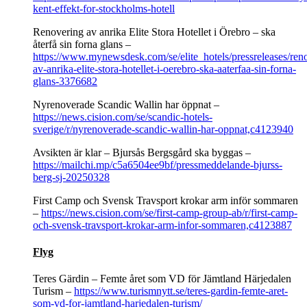
kent-effekt-for-stockholms-hotell
Renovering av anrika Elite Stora Hotellet i Örebro – ska
återfå sin forna glans –
https://www.mynewsdesk.com/se/elite_hotels/pressreleases/ren
av-anrika-elite-stora-hotellet-i-oerebro-ska-aaterfaa-sin-forna-
glans-3376682
Nyrenoverade Scandic Wallin har öppnat –
https://news.cision.com/se/scandic-hotels-
sverige/r/nyrenoverade-scandic-wallin-har-oppnat,c4123940
Avsikten är klar​ – Bjursås Bergsgård ska byggas –
https://mailchi.mp/c5a6504ee9bf/pressmeddelande-bjurss-
berg-sj-20250328
First Camp och Svensk Travsport krokar arm inför sommaren
–
https://news.cision.com/se/first-camp-group-ab/r/first-camp-
och-svensk-travsport-krokar-arm-infor-sommaren,c4123887
Flyg
Teres Gärdin – Femte året som VD för Jämtland Härjedalen
Turism –
https://www.turismnytt.se/teres-gardin-femte-aret-
som-vd-for-jamtland-harjedalen-turism/