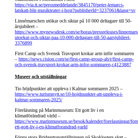
https://via.tt.se/pressmeddelande/3845170/peter-lemarcs-
latskatt-blir-musikteater-i-host?publisherId=3237061&lang=sv
Linnémarschen utökar och siktar på 10 000 deltagare till 50-
årsjubileet –
https://www.mynewsdesk.com/se/boras/pressreleases/linnemar
utoekar-och-siktar-paa-10-000-deltagare-till-50-aarsjubileet-
3376899
First Camp och Svensk Travsport krokar arm inför sommaren
–
https://news.cision.com/se/first-camp-group-ab/r/first-camp-
och-svensk-travsport-krokar-arm-infor-sommaren,c4123887
Museer och utställningar
Tio höjdpunkter att uppleva i Kalmar sommaren 2025 –
https://www.turismnytt.se/10-hojdpunkter-att-uppleva-i-
kalmar-sommaren-2025/
Föreläsning på Marinmuseum: Ett gott liv i en
klimatförändrad värld –
https://www.marinmuseum.se/besok/kalender/forelasningar/fore
ett-gott-liv-i-en-klimatforandrad-varld
Första stora Bridgertonutställningen på Skoklosters slott –