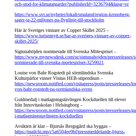
och-stod-for-klimatatgarder?publisherId=3236794&lang=sv
https://www.svt.se/nyheter/lokalt/smaland/region-kronoberg-
sager-ja-22-miljoner-pa-flyglinje-till-stockholm
Här är Sveriges vinnare av Copper Skillet 2025 –
https://www.turismnytt.se/har-ar-sveriges-vinnare-av-copper-
skillet-2025/
Sigtunahöjden nominerade till Svenska Mötespriset –
https://www.mynewsdesk.com/se/sigtunahojden/pressreleases/s
nominerade-till-svenska-moetespriset-3259021
Louise von Bahr Rogstedt på sörmländska Svenska
Kulturpärlor vinner Visitas HEB-stipendium –
https://newsroom.notified.com/visitapress/posts/pressreleases/lo
von-bahr-rogstedt-pa-sormlandska-svens
Guldmedalj i matlagningstävlingen Kockduellen till elever
från Innovitaskolan i Helsingborg –
https://newsroom.notified.com/visitapress/posts/pressreleases/g
i-matlagningstavlingen-kockduellen
Avsikten är klar​ – Bjursås Bergsgård ska byggas –
https://mailchi.mp/c5a6504ee9bf/pressmeddelande-bjurss-