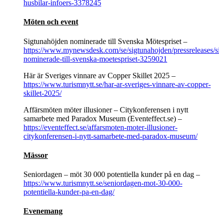
husbilar-infoers-3378245
Möten och event
Sigtunahöjden nominerade till Svenska Mötespriset –
https://www.mynewsdesk.com/se/sigtunahojden/pressreleases/s
nominerade-till-svenska-moetespriset-3259021
Här är Sveriges vinnare av Copper Skillet 2025 –
https://www.turismnytt.se/har-ar-sveriges-vinnare-av-copper-
skillet-2025/
Affärsmöten möter illusioner – Citykonferensen i nytt
samarbete med Paradox Museum (Eventeffect.se) –
https://eventeffect.se/affarsmoten-moter-illusioner-
citykonferensen-i-nytt-samarbete-med-paradox-museum/
Mässor
Seniordagen – möt 30 000 potentiella kunder på en dag –
https://www.turismnytt.se/seniordagen-mot-30-000-
potentiella-kunder-pa-en-dag/
Evenemang