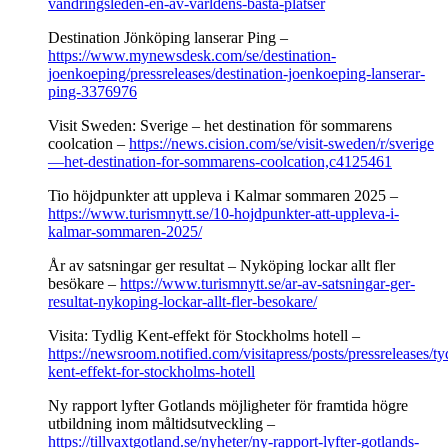
vandringsleden-en-av-varldens-basta-platser
Destination Jönköping lanserar Ping –
https://www.mynewsdesk.com/se/destination-
joenkoeping/pressreleases/destination-joenkoeping-lanserar-
ping-3376976
Visit Sweden: Sverige – het destination för sommarens
coolcation –
https://news.cision.com/se/visit-sweden/r/sverige
—het-destination-for-sommarens-coolcation,c4125461
Tio höjdpunkter att uppleva i Kalmar sommaren 2025 –
https://www.turismnytt.se/10-hojdpunkter-att-uppleva-i-
kalmar-sommaren-2025/
År av satsningar ger resultat – Nyköping lockar allt fler
besökare –
https://www.turismnytt.se/ar-av-satsningar-ger-
resultat-nykoping-lockar-allt-fler-besokare/
Visita: Tydlig Kent-effekt för Stockholms hotell –
https://newsroom.notified.com/visitapress/posts/pressreleases/ty
kent-effekt-for-stockholms-hotell
Ny rapport lyfter Gotlands möjligheter för framtida högre
utbildning inom måltidsutveckling –
https://tillvaxtgotland.se/nyheter/ny-rapport-lyfter-gotlands-