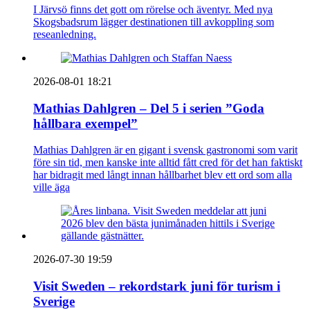
I Järvsö finns det gott om rörelse och äventyr. Med nya
Skogsbadsrum lägger destinationen till avkoppling som
reseanledning.
2026-08-01 18:21
Mathias Dahlgren – Del 5 i serien ”Goda
hållbara exempel”
Mathias Dahlgren är en gigant i svensk gastronomi som varit
före sin tid, men kanske inte alltid fått cred för det han faktiskt
har bidragit med långt innan hållbarhet blev ett ord som alla
ville äga
2026-07-30 19:59
Visit Sweden – rekordstark juni för turism i
Sverige