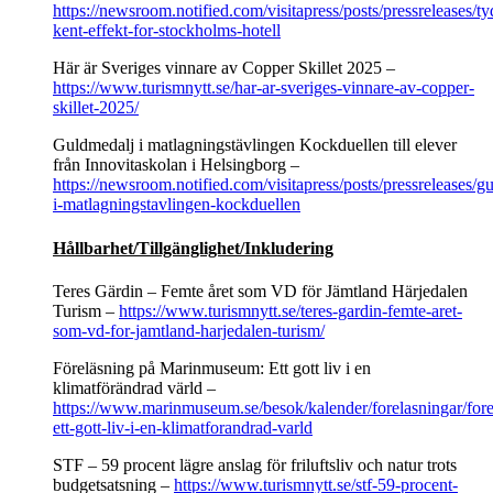
https://newsroom.notified.com/visitapress/posts/pressreleases/ty
kent-effekt-for-stockholms-hotell
Här är Sveriges vinnare av Copper Skillet 2025 –
https://www.turismnytt.se/har-ar-sveriges-vinnare-av-copper-
skillet-2025/
Guldmedalj i matlagningstävlingen Kockduellen till elever
från Innovitaskolan i Helsingborg –
https://newsroom.notified.com/visitapress/posts/pressreleases/g
i-matlagningstavlingen-kockduellen
Hållbarhet/Tillgänglighet/Inkludering
Teres Gärdin – Femte året som VD för Jämtland Härjedalen
Turism –
https://www.turismnytt.se/teres-gardin-femte-aret-
som-vd-for-jamtland-harjedalen-turism/
Föreläsning på Marinmuseum: Ett gott liv i en
klimatförändrad värld –
https://www.marinmuseum.se/besok/kalender/forelasningar/fore
ett-gott-liv-i-en-klimatforandrad-varld
STF – 59 procent lägre anslag för friluftsliv och natur trots
budgetsatsning –
https://www.turismnytt.se/stf-59-procent-