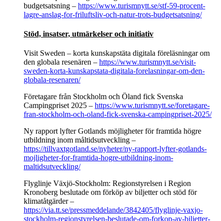
budgetsatsning –
https://www.turismnytt.se/stf-59-procent-
lagre-anslag-for-friluftsliv-och-natur-trots-budgetsatsning/
Stöd, insatser, utmärkelser och initiativ
Visit Sweden – korta kunskapstäta digitala föreläsningar om
den globala resenären –
https://www.turismnytt.se/visit-
sweden-korta-kunskapstata-digitala-forelasningar-om-den-
globala-resenaren/
Företagare från Stockholm och Öland fick Svenska
Campingpriset 2025 –
https://www.turismnytt.se/foretagare-
fran-stockholm-och-oland-fick-svenska-campingpriset-2025/
Ny rapport lyfter Gotlands möjligheter för framtida högre
utbildning inom måltidsutveckling –
https://tillvaxtgotland.se/nyheter/ny-rapport-lyfter-gotlands-
mojligheter-for-framtida-hogre-utbildning-inom-
maltidsutveckling/
Flyglinje Växjö-Stockholm: Regionstyrelsen i Region
Kronoberg beslutade om förköp av biljetter och stöd för
klimatåtgärder –
https://via.tt.se/pressmeddelande/3842405/flyglinje-vaxjo-
stockholm-regionstyrelsen-beslutade-om-forkop-av-biljetter-