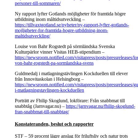
personer-till-sommaren/
Ny rapport lyfter Gotlands möjligheter för framtida högre
utbildning inom måltidsutveckling –
https://tillvaxtgotland.se/nyheter/ny-rapport-lyfter-gotlands-
mojligheter-for-framtida-hogre-utbildning-inom-
maltidsutveckling/
Louise von Bahr Rogstedt på sörmländska Svenska
Kulturpärlor vinner Visitas HEB-stipendium –
https://newsroom.notified.com/visitapress/posts/pressreleases/lo
von-bahr-rogstedt-pa-sormlandska-svens
Guldmedalj i matlagningstävlingen Kockduellen till elever
från Innovitaskolan i Helsingborg –
https://newsroom.notified.com/visitapress/posts/pressreleases/g
i-matlagningstavlingen-kockduellen
Porträtt av Fhilip Skoglund, lokförare: Från snabbmat till
snabbtåg (Jarnvagar.nu) –
https://jarnvagar.nu/fhilip-skoglund-
fran-snabbmat-till-snabbtag/
Konstateranden, beslut och rapporter
STF – 59 procent lägre anslag för friluftsliv och natur trots