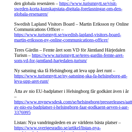
den globala resenären –
https://www.turismnytt.se/visit-
sweden-korta-kunskapstata-digitala-forelasningar-om-den-
globala-resenaren/
Swedish Lapland Visitors Board – Martin Eriksson ny Online
Communications Officer –
https://www.turismnytt.se/swedish-lapland-visitors-board-
martin-eriksson-ny-online-communications-officer/
Teres Gärdin – Femte året som VD för Jämtland Härjedalen
Turism –
https://www.turismnytt.se/teres-gardin-femte-aret-
som-vd-for-jamtland-harjedalen-turism/
Ny satsning ska få Helsingborg att leva upp året runt –
https://www.turismnytt.se/ny-satsning-ska-fa-helsingborg-att-
leva-upp-aret-runt/
Åtta av nio EU-badplatser i Helsingborg får godkänt även i år
–
https://www.mynewsdesk.com/se/helsingborg/pressreleases/aatt
av-nio-eu-badplatser-i-helsingborg-faar-godkaent-aeven-i-aar-
3376995
Listan: Nya vandringsleden en av världens bästa platser –
https://www.sverigesradio.se/artikel/listan-nya-