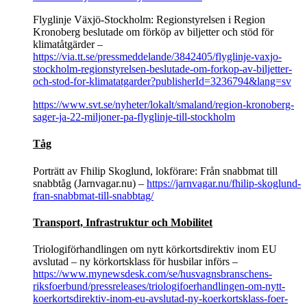
Flyglinje Växjö-Stockholm: Regionstyrelsen i Region
Kronoberg beslutade om förköp av biljetter och stöd för
klimatåtgärder –
https://via.tt.se/pressmeddelande/3842405/flyglinje-vaxjo-
stockholm-regionstyrelsen-beslutade-om-forkop-av-biljetter-
och-stod-for-klimatatgarder?publisherId=3236794&lang=sv
https://www.svt.se/nyheter/lokalt/smaland/region-kronoberg-
sager-ja-22-miljoner-pa-flyglinje-till-stockholm
Tåg
Porträtt av Fhilip Skoglund, lokförare: Från snabbmat till
snabbtåg (Jarnvagar.nu) –
https://jarnvagar.nu/fhilip-skoglund-
fran-snabbmat-till-snabbtag/
Transport, Infrastruktur och Mobilitet
Triologiförhandlingen om nytt körkortsdirektiv inom EU
avslutad – ny körkortsklass för husbilar införs –
https://www.mynewsdesk.com/se/husvagnsbranschens-
riksfoerbund/pressreleases/triologifoerhandlingen-om-nytt-
koerkortsdirektiv-inom-eu-avslutad-ny-koerkortsklass-foer-