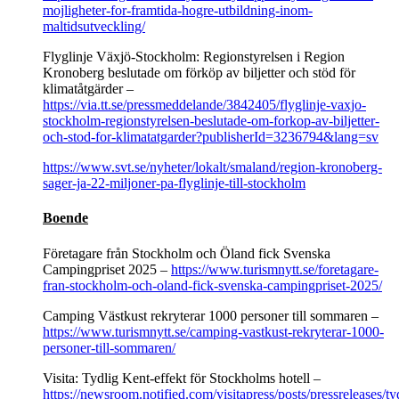
mojligheter-for-framtida-hogre-utbildning-inom-
maltidsutveckling/
Flyglinje Växjö-Stockholm: Regionstyrelsen i Region
Kronoberg beslutade om förköp av biljetter och stöd för
klimatåtgärder –
https://via.tt.se/pressmeddelande/3842405/flyglinje-vaxjo-
stockholm-regionstyrelsen-beslutade-om-forkop-av-biljetter-
och-stod-for-klimatatgarder?publisherId=3236794&lang=sv
https://www.svt.se/nyheter/lokalt/smaland/region-kronoberg-
sager-ja-22-miljoner-pa-flyglinje-till-stockholm
Boende
Företagare från Stockholm och Öland fick Svenska
Campingpriset 2025 –
https://www.turismnytt.se/foretagare-
fran-stockholm-och-oland-fick-svenska-campingpriset-2025/
Camping Västkust rekryterar 1000 personer till sommaren –
https://www.turismnytt.se/camping-vastkust-rekryterar-1000-
personer-till-sommaren/
Visita: Tydlig Kent-effekt för Stockholms hotell –
https://newsroom.notified.com/visitapress/posts/pressreleases/ty