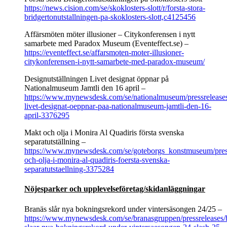
https://news.cision.com/se/skoklosters-slott/r/forsta-stora-
bridgertonutstallningen-pa-skoklosters-slott,c4125456
Affärsmöten möter illusioner – Citykonferensen i nytt
samarbete med Paradox Museum (Eventeffect.se) –
https://eventeffect.se/affarsmoten-moter-illusioner-
citykonferensen-i-nytt-samarbete-med-paradox-museum/
Designutställningen Livet designat öppnar på
Nationalmuseum Jamtli den 16 april –
https://www.mynewsdesk.com/se/nationalmuseum/pressreleases/
livet-designat-oeppnar-paa-nationalmuseum-jamtli-den-16-
april-3376295
Makt och olja i Monira Al Quadiris första svenska
separatutställning –
https://www.mynewsdesk.com/se/goteborgs_konstmuseum/press
och-olja-i-monira-al-quadiris-foersta-svenska-
separatutstaellning-3375284
Nöjesparker och upplevelseföretag/skidanläggningar
Branäs slår nya bokningsrekord under vintersäsongen 24/25 –
https://www.mynewsdesk.com/se/branasgruppen/pressreleases/