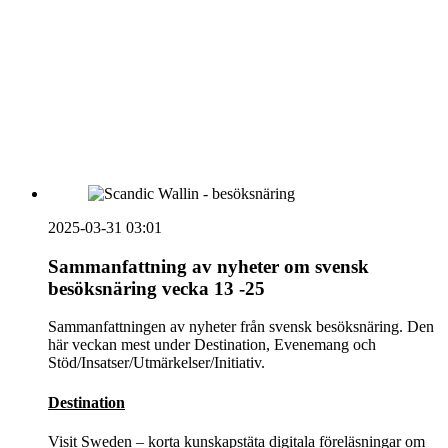
vecka 20 2026
HOUSE OF PEOPLE söker MICE säljare och
Bokning & Säljkoordinator
RSS
Prenumerera på nyhetsbrevet
2025-03-31 03:01
Sammanfattning av nyheter om svensk
besöksnäring vecka 13 -25
Sammanfattningen av nyheter från svensk besöksnäring. Den
här veckan mest under Destination, Evenemang och
Stöd/Insatser/Utmärkelser/Initiativ.
Destination
Visit Sweden – korta kunskapstäta digitala föreläsningar om