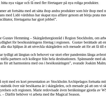
 hitta nya vägar och få med fler företagare på nya roliga produkter.
mmer att fortsätta med att sätta ihop andra produkter som hör ihop med 
mans med Lidö värdshus har skapat nya affärer genom att börja prata me
ilitator, företagarna har gjort jobbet”.
tade Gustav Hemming – Skärgårdsregionråd i Region Stockholm, om arbe
lighet för besöksnäringens företag i regionen. Gustav berättade att en fö
a ska hjälpas åt att utveckla skärgården och menade att för att få till e
r tydligt att längtan och behovet var stort efter pandemins långa avbr
 få träffa partners och kollegor från hela destinationen. Spännande med ak
s för att harmoniera med oss i besöksnäringen”, svarade Joakim Malm
 nytt med en kort presentation av Stockholm Archipelagos fortsatta möjl
atistik över när besökarna är i skärgården, och menade på att om vi ska
tyrelsen och regionen. Marie redovisade även beräkningar gjorda av WS
gen. – Därför behöver vi arbeta med the Magical Season.