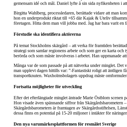
gemensam idé och mål. Daniel lyfte å sin sida nyfikenheten i att
Birgitta Wahlberg, processledaren, berättade vidare att man ko
hon en underprodukt riktat till +65 där Kajak & Uteliv tillsam
företagen. Hitta dem man vill jobba med. Jag har bara varit en fac
Förstudie ska identifiera aktörerna
På temat Stockholms skärgård – att verka för framtiden berät
strategi som samlar regionens arbete och som ger en karta och tyd
berörda och som måste involveras i arbetet. Han uppmanade att all
Många var de som passade på att nätverka under minglet. Det va
man upplevt dagen hittills var: ”-Fantastiskt roligt att äntligen
transportknuten. Waxholmsbolagets uppdrag måste omformulera
Fortsatta möjligheter för utveckling
Efter det efterlängtade minglet äntrade Marie Östblom scenen på
Hon visade även spännande siffror från Skärgårdsbarometern – st
Skärgårdsbarometern är framtagen av Skärgårdsstiftelsen, Läns
dessa finns en potential på 15-20 miljoner i intäkter för närin
Den nya varumärkesplattformen för resmålet Sverige