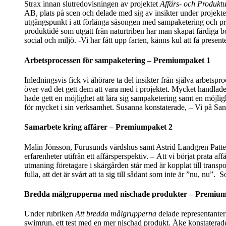
Strax innan slutredovisningen av projektet
Affärs- och Produktu
AB, plats på scen och delade med sig av insikter under projekte
utgångspunkt i att förlänga säsongen med sampaketering och pro
produktidé som utgått från naturtriben har man skapat färdiga b
social och miljö. -Vi har fått upp farten, känns kul att få pres
Arbetsprocessen för sampaketering – Premiumpaket 1
Inledningsvis fick vi åhörare ta del insikter från själva arbe
över vad det gett dem att vara med i projektet. Mycket handlad
hade gett en möjlighet att lära sig sampaketering samt en möjligh
för mycket i sin verksamhet. Susanna konstaterade, – Vi på Sand
Samarbete kring affärer – Premiumpaket 2
Malin Jönsson, Furusunds värdshus samt Astrid Landgren Patters
erfarenheter utifrån ett affärsperspektiv.
–
Att vi börjat prata af
utmaning företagare i skärgården står med är kopplat till transp
fulla, att det är svårt att ta sig till sådant som inte är ”nu, nu”
Bredda målgrupperna med nischade produkter – Premium
Under rubriken
Att bredda målgrupperna
delade representanter
swimrun, ett test med en mer nischad produkt. Åke konstaterade 