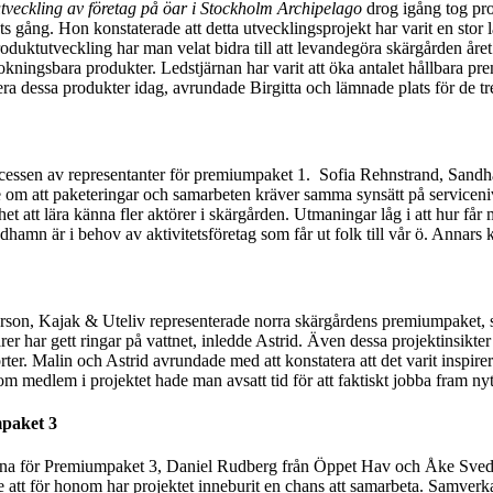
tveckling av företag på öar i Stockholm Archipelago
drog igång tog pro
ts gång. Hon konstaterade att detta utvecklingsprojekt har varit en st
duktutveckling har man velat bidra till att levandegöra skärgården åre
okningsbara produkter. Ledstjärnan har varit att öka antalet hållbara p
entera dessa produkter idag, avrundade Birgitta och lämnade plats för de 
tsprocessen av representanter för premiumpaket 1. Sofia Rehnstrand, Sa
e om att paketeringar och samarbeten kräver samma synsätt på servicen
et att lära känna fler aktörer i skärgården. Utmaningar låg i att hur får
hamn är i behov av aktivitetsföretag som får ut folk till vår ö. Annars
on, Kajak & Uteliv representerade norra skärgårdens premiumpaket, som
färer har gett ringar på vattnet, inledde Astrid. Även dessa projektinsik
orter. Malin och Astrid avrundade med att konstatera att det varit inspi
. Som medlem i projektet hade man avsatt tid för att faktiskt jobba fram ny
paket 3
na för Premiumpaket 3, Daniel Rudberg från Öppet Hav och Åke Svedtil
att för honom har projektet inneburit en chans att samarbeta. Samverkan