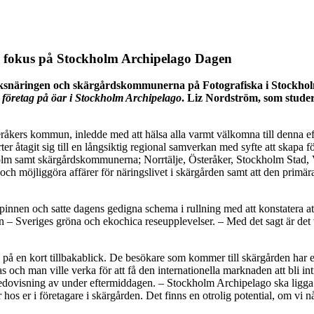
i fokus på Stockholm Archipelago Dagen
besöksnäringen och skärgårdskommunerna på Fotografiska i Stockho
 företag på öar i Stockholm Archipelago
. Liz Nordström, som stude
eråkers kommun, inledde med att hälsa alla varmt välkomna till denna
rter åtagit sig till en långsiktig regional samverkan med syfte att skapa 
kholm samt skärgårdskommunerna; Norrtälje, Österåker, Stockholm St
 möjliggöra affärer för näringslivet i skärgården samt att den primära 
pinnen och satte dagens gedigna schema i rullning med att konstatera a
n – Sveriges gröna och ekochica reseupplevelser. – Med det sagt är det v
å en kort tillbakablick. De besökare som kommer till skärgården har e
 och man ville verka för att få den internationella marknaden att bli 
redovisning av under eftermiddagen. – Stockholm Archipelago ska ligga
 hos er i företagare i skärgården. Det finns en otrolig potential, om vi 