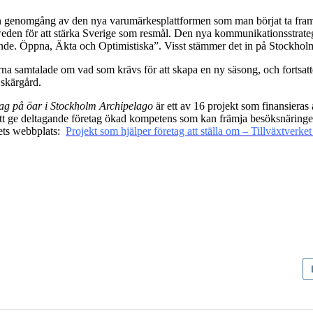
n genomgång av den nya varumärkesplattformen som man börjat ta fram
weden för att stärka Sverige som resmål. Den nya kommunikationsstrateg
nde. Öppna, Äkta och Optimistiska”. Visst stämmer det in på Stockhol
na samtalade om vad som krävs för att skapa en ny säsong, och fortsatte
skärgård.
tag på öar i Stockholm Archipelago
är ett av 16 projekt som finansieras 
l att ge deltagande företag ökad kompetens som kan främja besöksnäring
kets webbplats:
Projekt som hjälper företag att ställa om – Tillväxtverket 