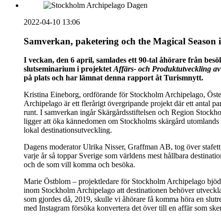
2022-04-10 13:06
Samverkan, paketering och the Magical Season 
I veckan, den 6 april, samlades ett 90-tal åhörare från 
slutseminarium i projektet
Affärs- och Produktutveckling av
på plats och har lämnat denna rapport åt Turismnytt.
Kristina Eineborg, ordförande för Stockholm Archipelago, Öst
Archipelago är ett flerårigt övergripande projekt där ett antal pa
runt. I samverkan ingår Skärgårdsstiftelsen och Region Stoc
ligger att öka kännedomen om Stockholms skärgård utomlands och
lokal destinationsutveckling.
Dagens moderator Ulrika Nisser, Graffman AB, tog över stafett
varje år så toppar Sverige som världens mest hållbara destinatio
och de som vill komma och besöka.
Marie Östblom – projektledare för Stockholm Archipelago bjöd p
inom Stockholm Archipelago att destinationen behöver utvecklas
som gjordes då, 2019, skulle vi åhörare få komma höra en slut
med Instagram försöka konvertera det över till en affär som sker