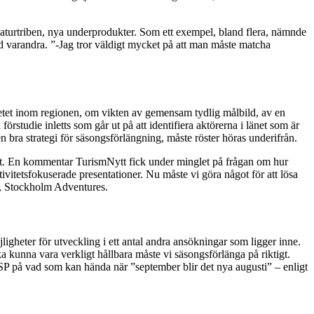
naturtriben, nya underprodukter. Som ett exempel, bland flera, nämnde
d varandra. ”-Jag tror väldigt mycket på att man måste matcha
tet inom regionen, om vikten av gemensam tydlig målbild, av en
rstudie inletts som går ut på att identifiera aktörerna i länet som är
n bra strategi för säsongsförlängning, måste röster höras underifrån.
ott. En kommentar TurismNytt fick under minglet på frågan om hur
tivitetsfokuserade presentationer. Nu måste vi göra något för att lösa
, Stockholm Adventures.
igheter för utveckling i ett antal andra ansökningar som ligger inne.
 kunna vara verkligt hållbara måste vi säsongsförlänga på riktigt.
P på vad som kan hända när ”september blir det nya augusti” – enligt