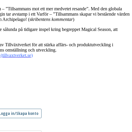
 – ”Tillsammans mot ett mer medvetet resande”. Med den globala
in tar avstamp i ett Varför – ”Tillsammans skapar vi bestående värden
m Archipelago! (
skribentens kommentar
)
 sålunda på tidigare inspel kring begreppet Magical Season, att
av Tillväxtverket för att stärka affärs- och produktutveckling i
ens omställning och utveckling.
(tillvaxtverket.se)