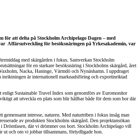
lm för att delta på Stockholm Archipelago Dagen – med
rar Affärsutveckling för besöksnäringen på Yrkesakademin, var
 eftermiddag med skärgården i fokus. Samverkan Stockholm
förutsättningar för en starkare besöksnäring i Stockholms skärgård, året
ad, Vaxholm, Nacka, Haninge, Värmdö och Nynäshamn. I uppdraget
inriktningen är internationell marknadsföring och exportinriktad
tt enligt Sustainable Travel Index som genomförs av Euromonitor
iktigt att utveckla en plats som blir hållbar både för dem som bor där
tt gemensamt intresse, naturen. Med naturtriben i fokus insåg man
intresserade av produkten Stockholms skärgård. Den projektansökan
 i Drömfasen, där vi drömmer oss bort. Stockholm Archipelago vill
når ut och om vi jobbar tillsammans, förtydligade hon.