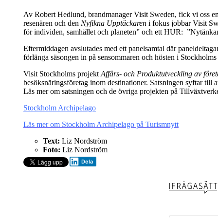
Av Robert Hedlund, brandmanager Visit Sweden, fick vi oss e
resenären och den
Nyfikna Upptäckaren
i fokus jobbar Visit S
för individen, samhället och planeten” och ett HUR: ”Nytänka
Eftermiddagen avslutades med ett panelsamtal där paneldeltagar
förlänga säsongen in på sensommaren och hösten i Stockholms 
Visit Stockholms projekt
Affärs- och Produktutveckling av före
besöksnäringsföretag inom destinationer. Satsningen syftar til
Läs mer om satsningen och de övriga projekten på Tillväxtver
Stockholm Archipelago
Läs mer om Stockholm Archipelago på Turismnytt
Text:
Liz Nordström
Foto:
Liz Nordström
Dela