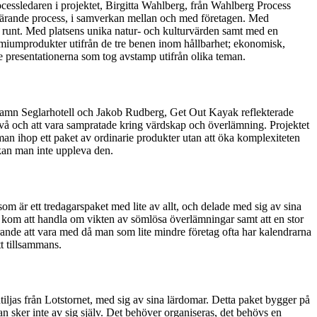
cessledaren i projektet, Birgitta Wahlberg, från Wahlberg Process
or lärande process, i samverkan mellan och med företagen. Med
t runt. Med platsens unika natur- och kulturvärden samt med en
remiumprodukter utifrån de tre benen inom hållbarhet; ekonomisk,
tre presentationerna som tog avstamp utifrån olika teman.
ndhamn Seglarhotell och Jakob Rudberg, Get Out Kayak reflekterade
ivå och att vara sampratade kring värdskap och överlämning. Projektet
 man ihop ett paket av ordinarie produkter utan att öka komplexiteten
 kan man inte uppleva den.
 är ett tredagarspaket med lite av allt, och delade med sig av sina
ter kom att handla om vikten av sömlösa överlämningar samt att en stor
rerande att vara med då man som lite mindre företag ofta har kalendrarna
tt tillsammans.
jas från Lotstornet, med sig av sina lärdomar. Detta paket bygger på
 sker inte av sig själv. Det behöver organiseras, det behövs en